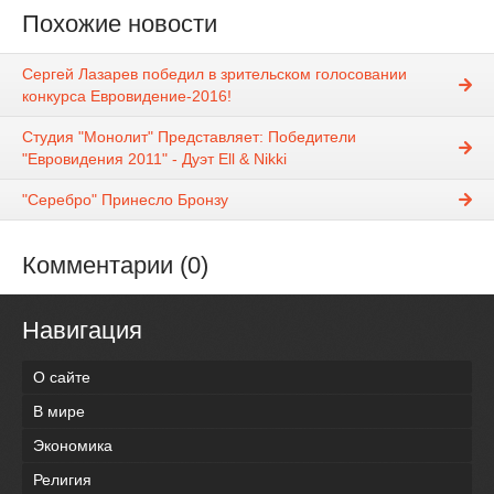
Похожие новости
Сергей Лазарев победил в зрительском голосовании
конкурса Евровидение-2016!
Студия "Монолит" Представляет: Победители
"Евровидения 2011" - Дуэт Ell & Nikki
"Серебро" Принесло Бронзу
Комментарии (0)
Навигация
О сайте
В мире
Экономика
Религия