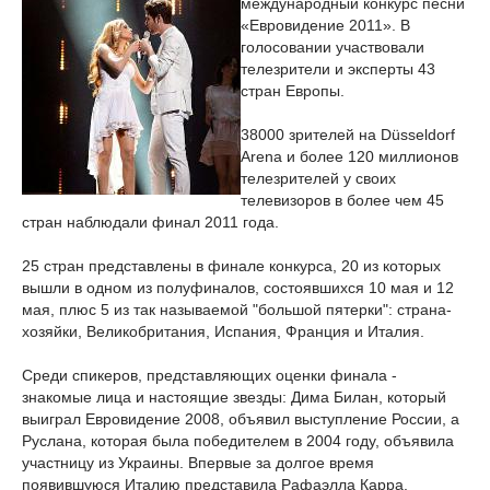
международный конкурс песни
«Евровидение 2011». В
голосовании участвовали
телезрители и эксперты 43
стран Европы.
38000 зрителей на Düsseldorf
Arena и более 120 миллионов
телезрителей у своих
телевизоров в более чем 45
стран наблюдали финал 2011 года.
25 стран представлены в финале конкурса, 20 из которых
вышли в одном из полуфиналов, состоявшихся 10 мая и 12
мая, плюс 5 из так называемой "большой пятерки": страна-
хозяйки, Великобритания, Испания, Франция и Италия.
Среди спикеров, представляющих оценки финала -
знакомые лица и настоящие звезды: Дима Билан, который
выиграл Евровидение 2008, объявил выступление России, а
Руслана, которая была победителем в 2004 году, объявила
участницу из Украины. Впервые за долгое время
появившуюся Италию представила Рафаэлла Карра.