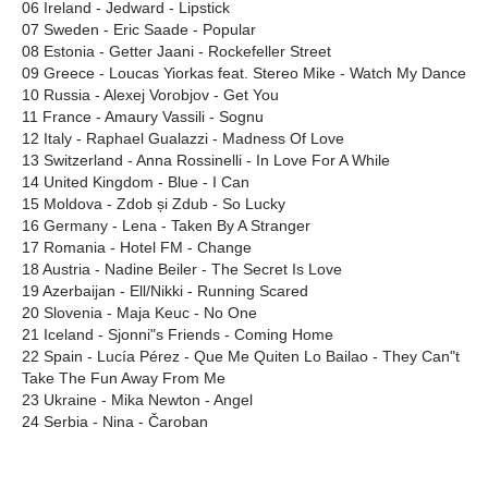
06 Ireland - Jedward - Lipstick
07 Sweden - Eric Saade - Popular
08 Estonia - Getter Jaani - Rockefeller Street
09 Greece - Loucas Yiorkas feat. Stereo Mike - Watch My Dance
10 Russia - Alexej Vorobjov - Get You
11 France - Amaury Vassili - Sognu
12 Italy - Raphael Gualazzi - Madness Of Love
13 Switzerland - Anna Rossinelli - In Love For A While
14 United Kingdom - Blue - I Can
15 Moldova - Zdob și Zdub - So Lucky
16 Germany - Lena - Taken By A Stranger
17 Romania - Hotel FM - Change
18 Austria - Nadine Beiler - The Secret Is Love
19 Azerbaijan - Ell/Nikki - Running Scared
20 Slovenia - Maja Keuc - No One
21 Iceland - Sjonni"s Friends - Coming Home
22 Spain - Lucía Pérez - Que Me Quiten Lo Bailao - They Can"t
Take The Fun Away From Me
23 Ukraine - Mika Newton - Angel
24 Serbia - Nina - Čaroban