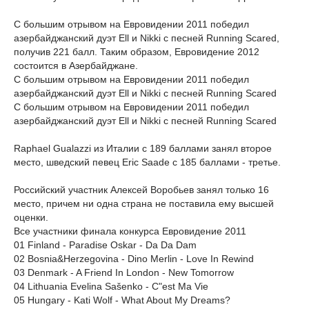
С большим отрывом на Евровидении 2011 победил
азербайджанский дуэт Ell и Nikki с песней Running Scared,
получив 221 балл. Таким образом, Евровидение 2012
состоится в Азербайджане.
С большим отрывом на Евровидении 2011 победил
азербайджанский дуэт Ell и Nikki с песней Running Scared
С большим отрывом на Евровидении 2011 победил
азербайджанский дуэт Ell и Nikki с песней Running Scared
Raphael Gualazzi из Италии с 189 баллами занял второе
место, шведский певец Eric Saade с 185 баллами - третье.
Российский участник Алексей Воробьев занял только 16
место, причем ни одна страна не поставила ему высшей
оценки.
Все участники финала конкурса Евровидение 2011
01 Finland - Paradise Oskar - Da Da Dam
02 Bosnia&Herzegovina - Dino Merlin - Love In Rewind
03 Denmark - A Friend In London - New Tomorrow
04 Lithuania Evelina Sašenko - C"est Ma Vie
05 Hungary - Kati Wolf - What About My Dreams?