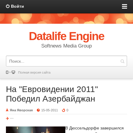
Войти
Datalife Engine
Softnews Media Group
Полная версия сайта
На "Евровидении 2011"
Победил Азербайджан
Яна Яворская
15-05-2011
0
---
В Дюссельдорфе завершился