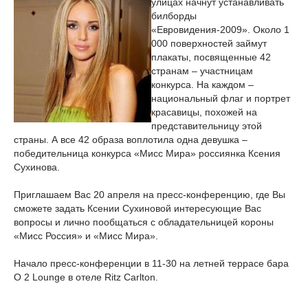
улицах начнут устанавливать
билборды
«Евровидения-2009». Около 1
000 поверхностей займут
плакаты, посвященные 42
странам – участницам
конкурса. На каждом –
национальный флаг и портрет
красавицы, похожей на
представительницу этой
страны. А все 42 образа воплотила одна девушка –
победительница конкурса «Мисс Мира» россиянка Ксения
Сухинова.
Приглашаем Вас 20 апреля на пресс-конференцию, где Вы
сможете задать Ксении Сухиновой интересующие Вас
вопросы и лично пообщаться с обладательницей короны
«Мисс Россия» и «Мисс Мира».
Начало пресс-конференции в 11-30 на летней террасе бара
O 2 Lounge в отеле Ritz Carlton.