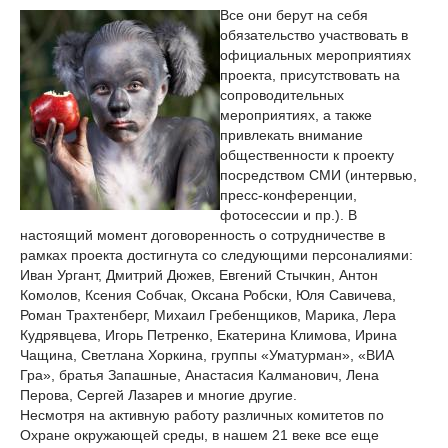
Все они берут на себя
обязательство участвовать в
официальных мероприятиях
проекта, присутствовать на
сопроводительных
мероприятиях, а также
привлекать внимание
общественности к проекту
посредством СМИ (интервью,
пресс-конференции,
фотосессии и пр.). В
настоящий момент договоренность о сотрудничестве в
рамках проекта достигнута со следующими персоналиями:
Иван Ургант, Дмитрий Дюжев, Евгений Стычкин, Антон
Комолов, Ксения Собчак, Оксана Робски, Юля Савичева,
Роман Трахтенберг, Михаил Гребенщиков, Марика, Лера
Кудрявцева, Игорь Петренко, Екатерина Климова, Ирина
Чащина, Светлана Хоркина, группы «Уматурман», «ВИА
Гра», братья Запашные, Анастасия Калманович, Лена
Перова, Сергей Лазарев и многие другие.
Несмотря на активную работу различных комитетов по
Охране окружающей среды, в нашем 21 веке все еще