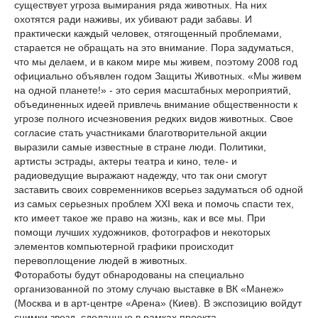
существует угроза вымирания ряда животных. На них
охотятся ради наживы, их убивают ради забавы. И
практически каждый человек, отягощенный проблемами,
старается не обращать на это внимание. Пора задуматься,
что мы делаем, и в каком мире мы живем, поэтому 2008 год
официально объявлен годом Защиты Животных. «Мы живем
на одной планете!» - это серия масштабных мероприятий,
объединенных идеей привлечь внимание общественности к
угрозе полного исчезновения редких видов животных. Свое
согласие стать участниками благотворительной акции
выразили самые известные в стране люди. Политики,
артисты эстрады, актеры театра и кино, теле- и
радиоведущие выражают надежду, что так они смогут
заставить своих современников всерьез задуматься об одной
из самых серьезных проблем XXI века и помочь спасти тех,
кто имеет такое же право на жизнь, как и все мы. При
помощи лучших художников, фотографов и некоторых
элементов компьютерной графики происходит
перевоплощение людей в животных.
Фотоработы будут обнародованы на специально
организованной по этому случаю выставке в ВК «Манеж»
(Москва и в арт-центре «Арена» (Киев). В экспозицию войдут
снимки звезд, сделанные в рамках проекта