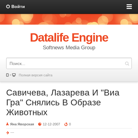
Войти
Datalife Engine
Softnews Media Group
Полная версия сайта
Савичева, Лазарева И "Виа
Гра" Снялись В Образе
Животных
Яна Яворская
12-12-2007
0
---