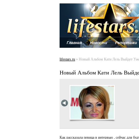
Главная
Новости
Репортажи
lifestars.ru
» Новый Альбом Кати Лель Выйдет Уж
Новый Альбом Кати Лель Выйд
Как рассказала певица в интервью , сейчас для бу