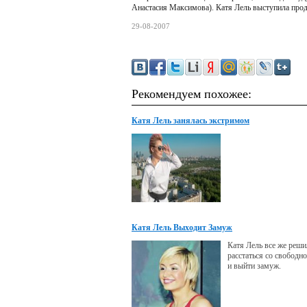
Анастасия Максимова). Катя Лель выступила прод
29-08-2007
Рекомендуем похожее:
Катя Лель занялась экстримом
Катя Лель Выходит Замуж
Катя Лель все же реши
расстаться со свободн
и выйти замуж.