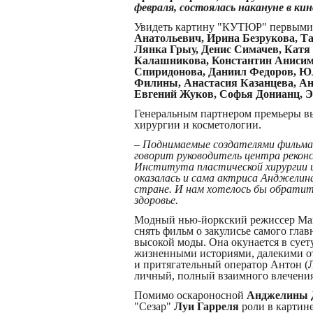
февраля, состоялась накануне в 
Увидеть картину "КУТЮР" первым
Анатольевич, Ирина Безрукова, Т
Лянка Грыу, Денис Симачев, Катя
Калашникова, Константин Анисим
Спиридонова, Даниил Федоров, Ю
Филины, Анастасия Казанцева, Ан
Евгений Жуков, Софья Донианц, 
Генеральным партнером премьеры в
хирургии и косметологии.
– Поднимаемые создателями фильма
говорит руководитель центра рекон
Института пластической хирургии 
оказалась и сама актриса Анджелина
стране. И нам хотелось бы обрати
здоровье.
Модный нью-йоркский режиссер Ма
снять фильм о закулисье самого гл
высокой моды. Она окунается в сует
жизненными историями, далекими от
и притягательный оператор Антон (
личный, полный взаимного влечения
Помимо оскароносной
Анджелины 
"Сезар"
Луи Гарреля
роли в картин