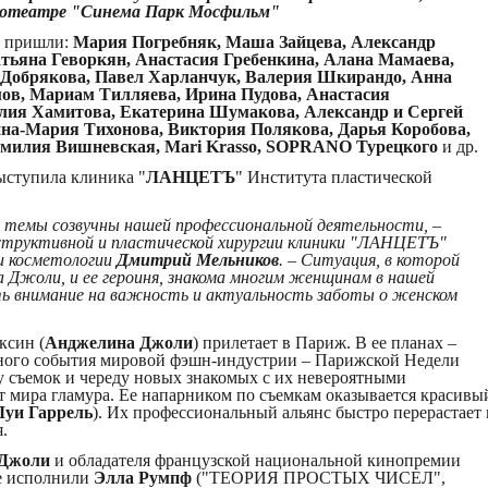
кинотеатре "Синема Парк Мосфильм"
и пришли:
Мария Погребняк, Маша Зайцева, Александр
атьяна Геворкян, Анастасия Гребенкина, Алана Мамаева,
 Добрякова, Павел Харланчук, Валерия Шкирандо, Анна
ов, Мариам Тилляева, Ирина Пудова, Анастасия
лия Хамитова, Екатерина Шумакова, Александр и Сергей
на-Мария Тихонова, Виктория Полякова, Дарья Коробова,
Эмилия Вишневская, Mari Krasso, SOPRANO Турецкого
и др.
ыступила клиника "
ЛАНЦЕТЪ
" Института пластической
 темы созвучны нашей профессиональной деятельности, –
структивной и пластической хирургии клиники "ЛАНЦЕТЪ"
и косметологии
Дмитрий Мельников
. – Ситуация, в которой
 Джоли, и ее героиня, знакома многим женщинам в нашей
ть внимание на важность и актуальность заботы о женском
ксин (
Анджелина Джоли
) прилетает в Париж. В ее планах –
авного события мировой фэшн-индустрии – Парижской Недели
у съемок и череду новых знакомых с их невероятными
 мира гламура. Ее напарником по съемкам оказывается красивы
Луи Гаррель
). Их профессиональный альянс быстро перерастает 
.
Джоли
и обладателя французской национальной кинопремии
е исполнили
Элла Румпф
("ТЕОРИЯ ПРОСТЫХ ЧИСЕЛ",