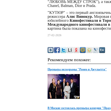
"ЛЮБОВЬ МЕЖДУ СТРОК"), а так
Chanel, Balman, Dior и Prada.
"КУТЮР" – это первый англоязычны
режиссера
Алис Винокур.
Мировая п
юбилейного
Кинофестиваля в Торо
Международного кинофестиваля в
картина была показана на кинофести
27-02-2026
Рекомендуем похожее:
Премьера мелодрамы "Ромео и Джульетта"
В Москве состоялась премьера комедии "Пра