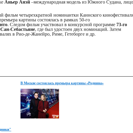
же
Аньер Анэй
–международная модель из Южного Судана, лиц
й фильм четырехкратной номинантки Каннского кинофестиваля
ремьера картины состоялась в рамках 50-го
нто
. Следом фильм участвовал в конкурсной программе
73-го
 Сан-Себастьяне
, где был удостоен двух номинаций. Затем
валях в Рио-де-Жанейро, Риме, Гетеборге и др.
В Москве состоялась премьера картины «Роднина»
здники"