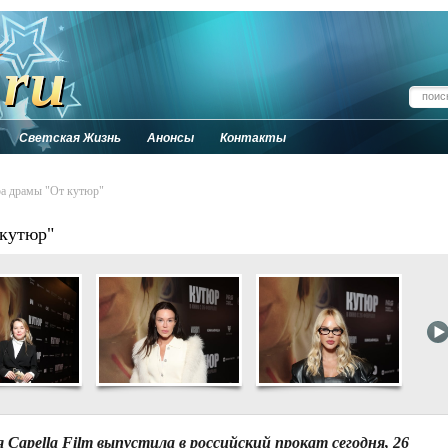
Светская Жизнь
Анонсы
Контакты
ра драмы "От кутюр"
 кутюр"
Capella Film выпустила в российский прокат сегодня, 26