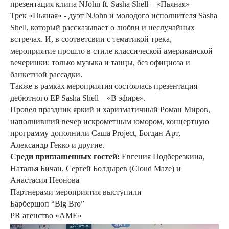
презентация клипа NJohn ft. Sasha Shell – «Пьяная»
Трек «Пьяная» - дуэт NJohn и молодого исполнителя Sasha
Shell, который рассказывает о любви и неслучайных
встречах. И, в соответсвии с тематикой трека,
мероприятие прошло в стиле классической американской
вечеринки: только музыка и танцы, без официоза и
банкетной рассадки.
Также в рамках мероприятия состоялась презентация
дебютного EP Sasha Shell – «В эфире».
Провел праздник яркий и харизматичный Роман Миров,
наполнивший вечер искрометным юмором, концертную
программу дополнили Саша Project, Богдан Арт,
Александр Гекко и другие.
Среди приглашенных гостей:
Евгения Подберезкина,
Наталья Бичан, Сергей Болдырев (Cloud Maze) и
Анастасия Неонова
Партнерами мероприятия выступили
Барбершоп “Big Bro”
PR агенство «АМЕ»