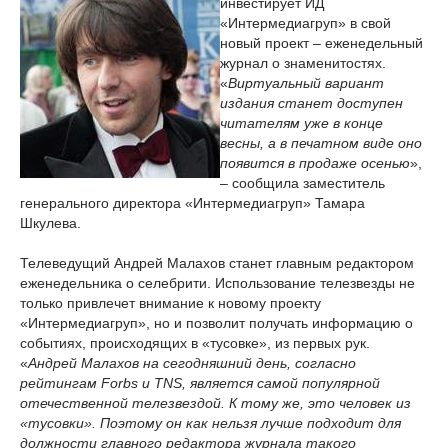
инвестирует ИД
«Интермедиагруп» в свой
новый проект – еженедельный
журнал о знаменитостях.
«
Виртуальный вариант
издания станет доступен
читателям уже в конце
весны, а в печатном виде оно
появится в продаже осенью
»,
– сообщила заместитель
генерального директора «Интермедиагруп» Тамара
Шкулева.
Телеведущий Андрей Малахов станет главным редактором
еженедельника о селебрити. Использование телезвезды не
только привлечет внимание к новому проекту
«Интермедиагруп», но и позволит получать информацию о
событиях, происходящих в «тусовке», из первых рук.
«
Андрей Малахов на cегодняшний день, согласно
рейтингам Forbs и TNS, является самой популярной
отечественной телезвездой. К тому же, это человек из
«тусовки». Поэтому он как нельзя лучше подходит для
должности главного редактора журнала такого