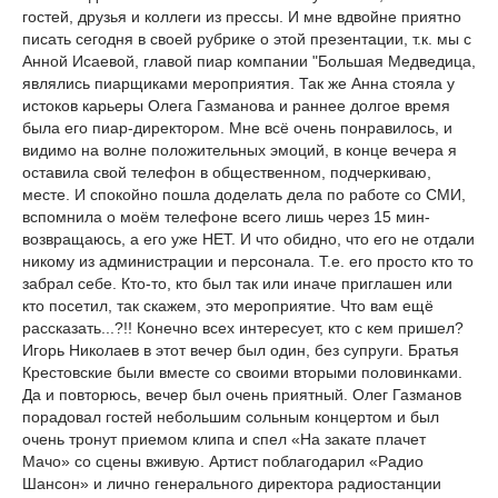
гостей, друзья и коллеги из прессы. И мне вдвойне приятно
писать сегодня в своей рубрике о этой презентации, т.к. мы с
Анной Исаевой, главой пиар компании "Большая Медведица,
являлись пиарщиками мероприятия. Так же Анна стояла у
истоков карьеры Олега Газманова и раннее долгое время
была его пиар-директором. Мне всё очень понравилось, и
видимо на волне положительных эмоций, в конце вечера я
оставила свой телефон в общественном, подчеркиваю,
месте. И спокойно пошла доделать дела по работе со СМИ,
вспомнила о моём телефоне всего лишь через 15 мин-
возвращаюсь, а его уже НЕТ. И что обидно, что его не отдали
никому из администрации и персонала. Т.е. его просто кто то
забрал себе. Кто-то, кто был так или иначе приглашен или
кто посетил, так скажем, это мероприятие. Что вам ещё
рассказать...?!! Конечно всех интересует, кто с кем пришел?
Игорь Николаев в этот вечер был один, без супруги. Братья
Крестовские были вместе со своими вторыми половинками.
Да и повторюсь, вечер был очень приятный. Олег Газманов
порадовал гостей небольшим сольным концертом и был
очень тронут приемом клипа и спел «На закате плачет
Мачо» со сцены вживую. Артист поблагодарил «Радио
Шансон» и лично генерального директора радиостанции