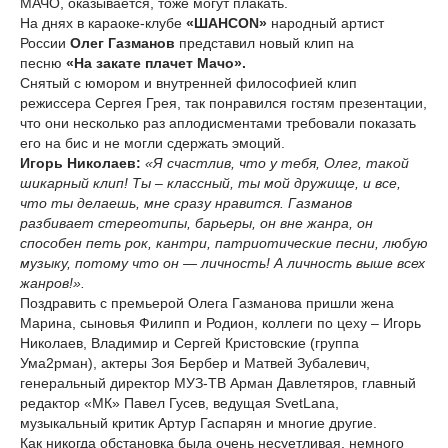
МАЧО, оказывается, тоже могут плакать.
На днях в караоке-клубе
«ШАНСON»
народный артист
России
Олег Газманов
представил новый клип на
песню
«На закате плачет Мачо».
Снятый с юмором и внутренней философией клип
режиссера Сергея Грея, так понравился гостям презентации,
что они несколько раз аплодисментами требовали показать
его на бис и не могли сдержать эмоций.
Игорь Николаев:
«Я счастлив, что у тебя, Олег, такой
шикарный клип! Ты – классный, ты мой дружище, и все,
что ты делаешь, мне сразу нравится. Газманов
разбивает стереотипы, барьеры, он вне жанра, он
способен петь рок, кантри, патриотические песни, любую
музыку, потому что он — личность! А личность выше всех
жанров!».
Поздравить с премьерой Олега Газманова пришли жена
Марина, сыновья Филипп и Родион, коллеги по цеху – Игорь
Николаев, Владимир и Сергей Кристовские (группа
Ума2рман), актеры Зоя Бербер и Матвей Зубалевич,
генеральный директор МУЗ-ТВ Арман Давлетяров, главный
редактор «МК» Павел Гусев, ведущая SvetLana,
музыкальный критик Артур Гаспарян и многие другие.
Как никогда обстановка была очень несуетливая, немного