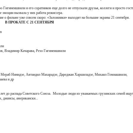
 Гигинеишвили и его соратников еще долго не отпускали друзья, коллеги и просто гост
е эмоции вызвала у них работа режиссера.
ение о фильме уже совсем скоро: «Заложники» выходят на большие экраны 21 сентября.
В ПРОКАТЕ С 21 СЕНТЯБРЯ
on
или
в, Владимир Качарава, Резо Гигинеишвили
, Мераб Нинидзе, Автандил Махарадзе, Дареджан Харшиладзе, Михаил Гомиашвили,
аева и др
 лет до распада Советского Союза. Молодые люди из уважаемых грузинских семей ищу
, джинсы, американски...