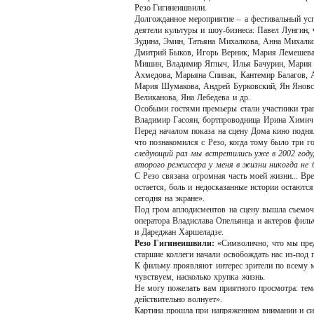
Резо Гигинеишвили.
Долгожданное мероприятие – а фестивальный ус
деятели культуры и шоу-бизнеса: Павел Лунгин
Зудина, Эмин, Татьяна Михалкова, Анна Михалк
Дмитрий Быков, Игорь Верник, Мария Лемешева,
Мишин, Владимир Яглыч, Илья Бачурин, Мария 
Ахмедова, Марьяна Спивак, Кантемир Балагов, А
Мария Шумакова, Андрей Бурковский, Ян Яновск
Великанова, Яна Лебедева и др.
Особыми гостями премьеры стали участники траг
Владимир Гасоян, бортпроводница Ирина Химич 
Перед началом показа на сцену Дома кино подн
что познакомился с Резо, когда тому было три г
следующий раз мы встретились уже в 2002 году
второго режиссера у меня в жизни никогда не 
С Резо связана огромная часть моей жизни... Вр
остается, боль и недосказанные истории остаются.
сегодня на экране».
Под гром аплодисментов на сцену вышла съемочн
оператора Владислава Опельянца и актеров фил
и Дареджан Харшеладзе.
Резо Гигинеишвили:
«Символично, что мы пред
старшие коллеги начали освобождать нас из-под 
К фильму проявляют интерес зрители по всему м
чувствуем, насколько хрупка жизнь.
Не могу пожелать вам приятного просмотра: тема
действительно волнует».
Картина прошла при напряженном внимании и си