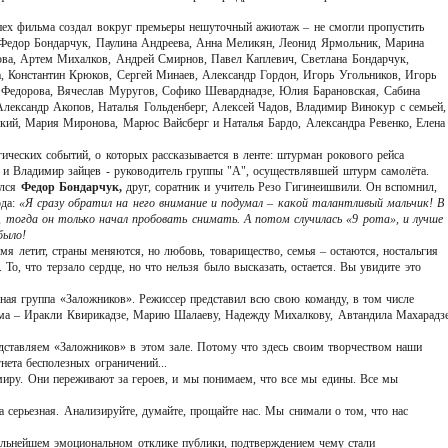
пех фильма создал вокруг премьеры нешуточный ажиотаж – не смогли пропустить
, Федор Бондарчук, Паулина Андреева, Анна Меликян, Леонид Ярмольник, Марина
ова, Артем Михалков, Андрей Смирнов, Павел Каплевич, Светлана Бондарчук,
 Константин Крюков, Сергей Минаев, Александр Гордон, Игорь Угольников, Игорь
Федорова, Вячеслав Муругов, Софико Шеварднадзе, Юлия Барановская, Сабина
лександр Акопов, Наталья Гольденберг, Алексей Чадов, Владимир Винокур с семьей,
ий, Мария Миронова, Марюс Вайсберг и Наталья Бардо, Александра Ревенко, Елена
ических событий, о которых рассказывается в ленте: штурман рокового рейса
и Владимир зайцев - руководитель группы "А", осуществлявшей штурм самолёта.
ялся
Федор Бондарчук,
друг, соратник и учитель Резо Гигинеишвили. Он вспомнил,
ода:
«Я сразу обратил на него внимание и подумал – какой талантливый мальчик! В
, тогда он только начал пробовать снимать. А потом случилась «9 рота», и лучше
было!
емя летит, страны меняются, но любовь, товарищество, семья – остаются, ностальгия
 То, что терзало сердце, но что нельзя было высказать, остается. Вы увидите это
ая группа «Заложников». Режиссер представил всю свою команду, в том числе
ьма – Иракли Квирикадзе, Марию Шалаеву, Надежду Михалкову, Автандила Махарадз
ставляем «Заложников» в этом зале. Потому что здесь своим творчеством наши
гнета бесполезных ограничений...
иру. Они переживают за героев, и мы понимаем, что все мы едины. Все мы
 серьезная. Анализируйте, думайте, прощайте нас. Мы снимали о том, что нас
льнейшем эмоциональном отклике публики, подтверждением чему стали