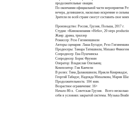
продолжительные овации.
По окончании официальной части мероприятия Резо
вечера, делившиеся, насколько искренние и сильны
Зрители по всей стране смогут составить свое мн
Производство: Россия, Грузия, Польша, 2017 г.
Студии: «Кинокомпания «Небо», 20 steps producti
Жанр: драма, триллер
Режиссер: Резо Гигинеишвили
Авторы сценария: Лаша Бугадзе, Резо Гигинеишв
Продюсеры: Тамара Татишвили, Михаил Финогено
Сопродюсер: Ева Пушчинска
Сопродюсер: Борис Фрумин
Оператор: Владислав Опельянц
Композитор: Гия Канчели
В ролях: Тина Далакишвили, Иракли Квирикадзе
Георгий Табидзе, Надежда Михалкова, Мария Шал
Продолжительность: 104 мин.
Возрастное ограничение: 16+
Начало 80-х. Советская Грузия. Всего несколько
себя в условиях закрытой системы. Музыка Beatles