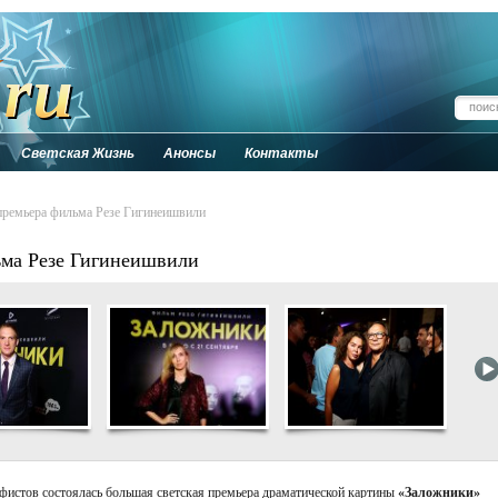
Светская Жизнь
Анонсы
Контакты
мьера фильма Резе Гигинеишвили
а Резе Гигинеишвили
фистов состоялась большая светская премьера драматической картины
«Заложники»