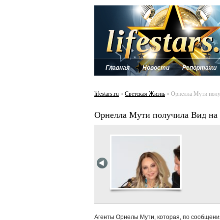
Главная
Новости
Репортажи
lifestars.ru
»
Светская Жизнь
» Орнелла Мути полу
Орнелла Мути получила Вид на
Агенты Орнелы Мути, которая, по сообщения