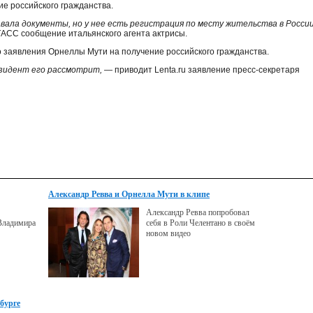
ие российского гражданства.
давала документы, но у нее есть регистрация по месту жительства в России
 ТАСС сообщение итальянского агента актрисы.
о заявления Орнеллы Мути на получение российского гражданства.
езидент его рассмотрит,
— приводит Lenta.ru заявление пресс-секретаря
Александр Ревва и Орнелла Мути в клипе
«#Какчелентано»
Александр Ревва попробовал
 Владимира
себя в Роли Челентано в своём
новом видео
бурге