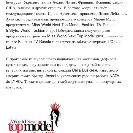
Беларуси, Украине, так и в Чехии, Литве, Франции, Испании, Сирии,
США, Алжире и других странах. В составе жюри: стилист
международного класса Ирина Артемьева, принцесса Ливии Лейла аль
Ахнухн, победительница прошлогоднего конкурса Мария Мур,
представители Miss World Next Top Model, Fashion TV Russia,
InStyle, World Fashion и др. Победительница получит право
представлять страну на Miss World Next Top Model 2016, съемки на
канале Fashion TV Russia и появится на обложке журнала L'Officiel
Latvia.
В программе конкурса: показ национальных костюмов, дефиле в
купальниках, шоу-талантов и выход девушек в дизайнерских
вечерних платьях янтарной коллекции Dalia Duškesė, известного
американского бренда Jovani и украшениях ручной работы NATALI
de LYRIK. Также в финале зрителей ждут выступления популярных
артистов.