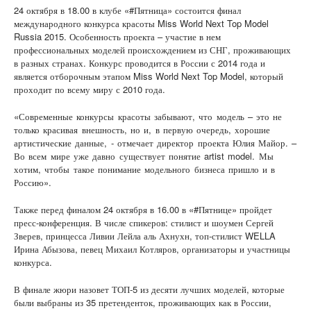
24 октября в 18.00 в клубе «#Пятница» состоится финал
международного конкурса красоты Miss World Next Top Model
Russia 2015. Особенность проекта – участие в нем
профессиональных моделей происхождением из СНГ, проживающих
в разных странах. Конкурс проводится в России с 2014 года и
является отборочным этапом Miss World Next Top Model, который
проходит по всему миру с 2010 года.
«Современные конкурсы красоты забывают, что модель – это не
только красивая внешность, но и, в первую очередь, хорошие
артистические данные, - отмечает директор проекта Юлия Майор. –
Во всем мире уже давно существует понятие artist model. Мы
хотим, чтобы такое понимание модельного бизнеса пришло и в
Россию».
Также перед финалом 24 октября в 16.00 в «#Пятнице» пройдет
пресс-конференция. В числе спикеров: стилист и шоумен Сергей
Зверев, принцесса Ливии Лейла аль Ахнухн, топ-стилист WELLA
Ирина Абызова, певец Михаил Котляров, организаторы и участницы
конкурса.
В финале жюри назовет ТОП-5 из десяти лучших моделей, которые
были выбраны из 35 претенденток, проживающих как в России,