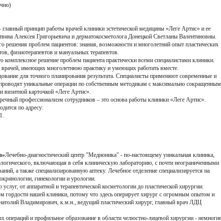
очно)
- главный принцип работы врачей клиники эстетической медицины «Леге Артис» и ее
итвина Алексея Григорьевича и дерматокосметолога Донецкой Светланы Валентиновны.
го решения проблем пациентов: знания, возможности и многолетний опыт пластических
тов, физиотерапевтов и мануальных терапевтов.
то комплексное решение проблем пациента практически всеми специалистами клиники.
х врачей, имеющих многолетнюю практику и умеющих работать вместе.
дование для точного планирования результата. Специалисты применяют современные и
е проводят уникальные операции по собственным методикам с максимально сокращенным
и визитной карточкой «Леге Артис».
пречный профессионализм сотрудников – это основа работы клиники «Леге Артис».
одится по адресу:
1.
а»
Лечебно-диагностический центр "Медионика" - по-настоящему уникальная клиника,
тологического, включающая в себя клиническую лабораторию, с почти неограниченными
аний, а также специализированную аптеку. Лечебное отделение специализируется на
окринологии, гинекологии и урологии.
 услуг, от аппаратной и терапевтической косметологии до пластической хирургии.
м гордости нашей клиники, потому что здесь оперирует хирург с огромным опытом и
атолий Владимирович, к.м.н., ведущий пластический хирург, главный врач ЛДЦ
ых операций и профильное образование в области челюстно-лицевой хирургии - немноги