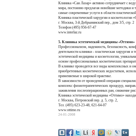
Клиника «Сан Лазар» активно сотрудничает с вед
мира, постоянно предлагая новейшие методики и
самые современные услуги в области пластической
Клиника пластической хирургии и косметологии «С
г. Москва, 3-й Добрынинский пер., дом 3/5, стр. 2
Телефон (495) 956-67-47
www.interlaz.ru
5. Клиника эстетической медицины «Оттимо»
Профессионализм, надежность, безопасность, ком
деятельности клиники - пластическая хирургия и
эстетической медицины и косметологии, уникальн
основе профессиональных косметических препарат
В клинике проводятся все виды комплексных и ом
приобретенных косметических недостатков, исполь
применяемые в широкой практике.
В зависимости от проведенной операции специали
комплекс физиотерапевтических процедур, направ
заживления послеоперационных ран, снижение рис
Клиника эстетической медицины «Оттимо» находит
г. Москва, Петровский пер. д. 5, стр. 2,
Тел. (495) 623-23-48, 621-64-07
www.ottimo.ru
24-01-2008