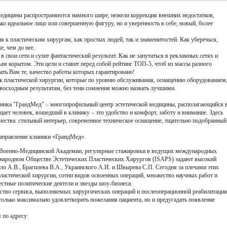
медицины распространяются намного шире, нежели коррекция внешних недостатков,
ко идеальное лицо или совершенную фигуру, но и уверенность в себе, новый, более
 к пластическим хирургам, как простых людей, так и знаменитостей. Как уберечься,
е, чем до нее.
в свои сети и сулит фантастический результат. Как не запутаться в рекламных сетях и
тым корытом. Эти цели и ставит перед собой рейтинг ТОП-5, чтоб из массы разного
ть Вам те, качество работы которых гарантировано!
ик пластической хирургии, которые по уровню обслуживания, оснащению оборудованием
евосходным результатам, без тени сомнения можно назвать лучшими.
ника "ГрандМед" – многопрофильный центр эстетической медицины, располагающийся 
ает человек, вошедший в клинику – это удобство и комфорт, заботу и внимание. Здесь
чества: стильный интерьер, современное техническое оснащение, тщательно подобранный
направление клиники «ГрандМед».
й Военно-Медицинской Академии, регулярные стажировки в ведущих международных
дународном Обществе Эстетических Пластических Хирургов (ISAPS) задают высокий
о А.В., Брагилева В.А., Украинского А.И. и Швырева С.П. Сегодня за плечами этих
ластической хирургии, сотни видов освоенных операций, множество научных работ и
естные политические деятели и звезды шоу-бизнеса.
ество сервиса, выполняемых хирургических операций и послеоперационной реабилитации
 только максимально удовлетворить пожелания пациента, но и предугадать появление
 по адресу: