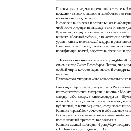
Причем цели и задачи современной эстетической 
поскольку зачастую пациенты приобретают не толь
позитивный взгляд на жизнь.
К сожалению, имеется и печальный опыт обращения
чтоб после операции не выглядеть значительно хуж
Красочная, зовущая реклама со всех сторон манит 
выплыть «Золотой рыбкой», а не остаться с разби
уровня клиник пластической хирургии рекомендова
Итак, имеем честь представить Вам пятерку клин
квалификации врачей, отсутствию претензий и пр
1. Клиника высшей категории «ГрандМед»
Кли
самом центре Санкт-Петербурга. Первое, что ощущ
особый мир, в котором царит высокий стандарт ка
персонал.
Пластическая хирургия – это основополагающее 
Блестящее образование, полученное в Российско
центрах эстетической хирургии, членство в Меж
стандарт работающих в клинике хирургов – Шумил
врачей более чем десятилетний опыт прикладной п
публикаций, тысячи пациентов, среди которых изв
Клиника «ГрандМед» сочетает в себе высокое кач
Вся ее работа построена таким образом, чтобы не
новых желаний, превзойти все ожидания.
Клиника высшей категории «ГрандМед» находится
г. С-Петербург, ул. Садовая, д. 35