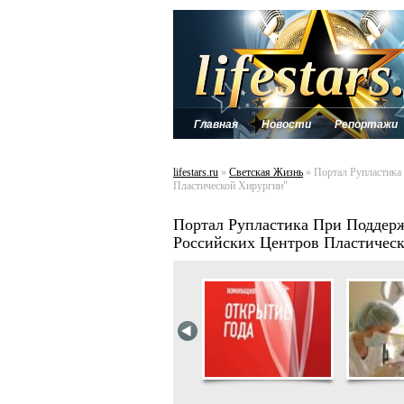
Главная
Новости
Репортажи
lifestars.ru
»
Светская Жизнь
» Портал Рупластика
Пластической Хирургии"
Портал Рупластика При Поддер
Российских Центров Пластичес