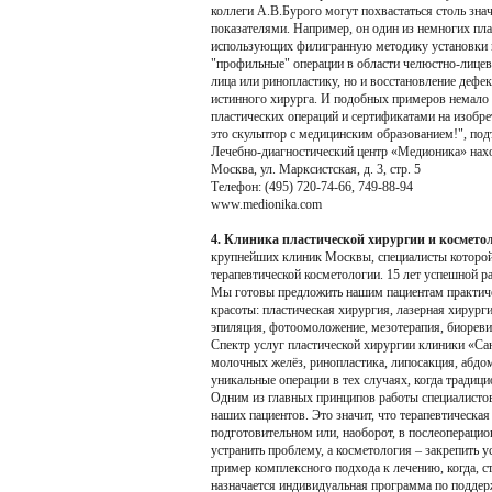
коллеги А.В.Бурого могут похвастаться столь зн
показателями. Например, он один из немногих пла
использующих филигранную методику установки 
"профильные" операции в области челюстно-лицев
лица или ринопластику, но и восстановление дефе
истинного хирурга. И подобных примеров немало 
пластических операций и сертификатами на изобре
это скульптор с медицинским образованием!", подт
Лечебно-диагностический центр «Медионика» нахо
Москва, ул. Марксистская, д. 3, стр. 5
Телефон: (495) 720-74-66, 749-88-94
www.medionika.com
4. Клиника пластической хирургии и космето
крупнейших клиник Москвы, специалисты которой 
терапевтической косметологии. 15 лет успешной р
Мы готовы предложить нашим пациентам практиче
красоты: пластическая хирургия, лазерная хирург
эпиляция, фотоомоложение, мезотерапия, биореви
Спектр услуг пластической хирургии клиники «Сан
молочных желёз, ринопластика, липосакция, абдоми
уникальные операции в тех случаях, когда традиц
Одним из главных принципов работы специалисто
наших пациентов. Это значит, что терапевтическая
подготовительном или, наоборот, в послеопераци
устранить проблему, а косметология – закрепить 
пример комплексного подхода к лечению, когда, с
назначается индивидуальная программа по подде