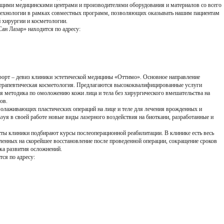
ущими медицинскими центрами и производителями оборудования и материалов со всего
 технологии в рамках совместных программ, позволяющих оказывать нашим пациентам
 хирургии и косметологии.
ан Лазар» находится по адресу:
форт – девиз клиники эстетической медицины «Оттимо». Основное направление
 терапевтическая косметология. Предлагаются высококвалифицированные услуги
ая методика по омоложению кожи лица и тела без хирургического вмешательства на
ов.
олаживающих пластических операций на лице и теле для лечения врожденных и
зуя в своей работе новые виды лазерного воздействия на биоткани, разработанные и
сты клиники подбирают курсы послеоперационной реабилитации. В клинике есть весь
ленных на скорейшее восстановление после проведенной операции, сокращение сроков
ка развития осложнений.
ся по адресу: