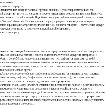
ачительными
стических хирургов,
имплантов под фасцию большой грудной мышцы. А уж если рассматривать его
ой хирургии - то тут мы увидим не просто исправление возрастных изменений контура
ктов лицевых костей и тканей. Подобные операции требуют ювелирной точности и чутья
в "багаже" Анатолия Владимировича, наряду с разработкой авторских методик
тения и рационализаторские предложения. Сам он часто говорит: "Пластический хирург 
верждая этот тезис на практике с каждой новой операцией.
дится по адресу:
логии «Сан Лазар»
Клиника пластической хирургии и косметологии «Сан Лазар» одна и
имеют уникальные знания и опыт в области пластической хирургии, аппаратной и
аботы и более 50 тысяч постоянных пациентов - эти цифры говорят сами за себя!
ски все современные методики и технологии, направленные на совершенствование
ия мелких дефектов кожи, аппаратная и терапевтическая косметология, лазерная и фото-
тализация и многое другое.
 Лазар» включает в себя как наиболее востребованные (увеличение груди, пластика
нопластика, лифтинг, блефаропластика, отопластика и т.п.), так и практически
ионные вмешательства не гарантируют успешного результата.
в клиники «Сан Лазар» является комплексный всесторонний подход к решению проблем
 косметология часто идет как дополнение к пластической хирургии, участвуя в
онном, восстановительном периоде. Пластическая хирургия позволяет коренным образом
успех и как можно быстрее вернуть человека к полноценной жизни.
И это прекрасный
трого следуя показаниям, на основе тщательной диагностики, каждому нашему пациенту
ржанию красоты и молодости.