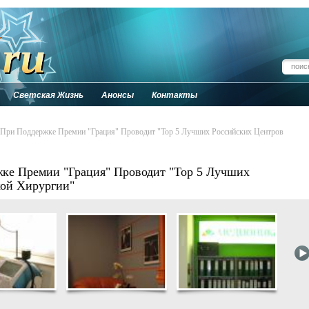
Светская Жизнь
Анонсы
Контакты
 При Поддержке Премии "Грация" Проводит "Тор 5 Лучших Российских Центров
жке Премии "Грация" Проводит "Тор 5 Лучших
кой Хирургии"