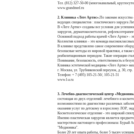
Тел. (812) 327-50-00 (многоканальный, круглосут
www.grandmed.ru
2. Клиника «Леге Артис».
По законам искусства 
ведущих специалистов : пластического хирурга Л
В «Леге Артис» созданы все условия для успешно
хирургов, дерматокосметологов, рефлексотерапев
Основной подход работы врачей «Леге Артис» - э
Коллектив клиники – это команда высококлассны
В клинике представлено самое современное обору
безопасные методы из мировой практики, а такж
реабилитационным периодом. Такие операции стал
Понимание, безопасность, ответственность и безу
Клиника эстетической медицины «Леге Артис» нах
г. Москва, ул. Трубниковский переулок, д. 30, стр. 
Телефон: + 7 (495) 105-21-50/, 105-21-51
www.l-a.ru
3. Лечебно-диагностический центр «Медионик
состоящая из двух отделений: лечебного и косме
возможностями по диагностике различных заболев
оказании услуг по детскому и взрослому ЛОР, энд
Косметологическое отделение - это широкий спектр
Именно пластическая хирургия является предмето
мастерством настоящего профессионала: Бурый Ан
"Медионика".
Более 20 лет опыта работы, более 5 тысяч успешн