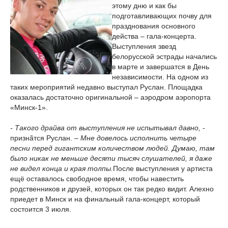
этому дню и как бы
подготавливающих почву для
празднования основного
действа – гала-концерта.
Выступления звезд
белорусской эстрады начались
в марте и завершатся в День
независимости. На одном из
таких мероприятий недавно выступал Руслан. Площадка
оказалась достаточно оригинальной – аэродром аэропорта
«Минск-1».
- Такого драйва от выступления не испытывал давно,
-
признãтся Руслан. –
Мне довелось исполнить четыре
песни перед гигантским количеством людей. Думаю, там
было никак не меньше десяти тысяч слушателей, я даже
не видел конца и края толпы.
После выступления у артиста
ещё оставалось свободное время, чтобы навестить
родственников и друзей, которых он так редко видит. Алехно
приедет в Минск и на финальный гала-концерт, который
состоится 3 июля.