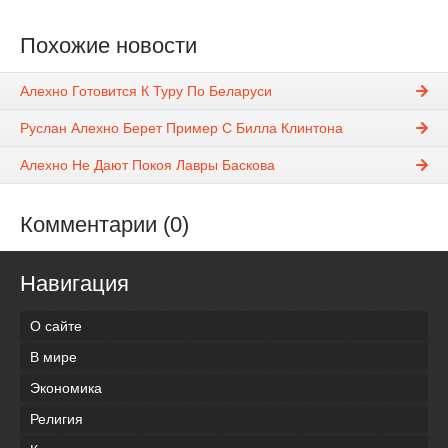
Похожие новости
Алехно Готовится К Туру По Беларуси
Руслан Алехно Берет Пример С Билла Клинтона
Алехно Не Дают Покоя Лавры Баскова
Комментарии (0)
Навигация
О сайте
В мире
Экономика
Религия