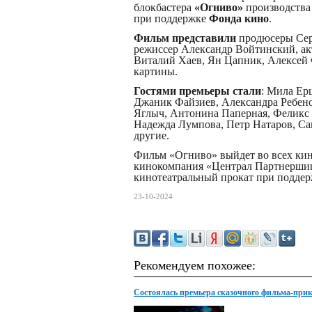
блокбастера
«Огниво»
производств
при поддержке
Фонда кино
.
Фильм представили
продюсеры Серг
режиссер Александр Войтинский, а
Виталий Хаев, Ян Цапник, Алексей 
картины.
Гостями премьеры стали
: Мила Ер
Джаник Файзиев, Александра Ребено
Яглыч, Антонина Паперная, Феликс 
Надежда Лумпова, Петр Натаров, С
другие.
Фильм «Огниво» выйдет во всех ки
кинокомпания «Централ Партнершип
кинотеатральный прокат при подде
23-10-2024
Рекомендуем похожее:
Cостоялась премьера сказочного фильма-пр
«Бременские музыканты»