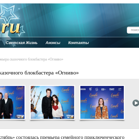
Светская Жизнь
Анонсы
Контакты
мьера сказочного блокбастера «Огниво»
казочного блокбастера «Огниво»
ктябрь» состоялась премьера семейного приключенческого