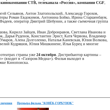
а
кинокомпании СТВ,
телеканала «Россия», компании CGF
,
ей Сельянов, Антон Златопольский, Александр Горохов,
ктеры Роман Евдокимов, Антонина Бойко, Ирина Старшенбаум,
Фадеев, оператор Дмитрий Шебунин, а также съемочная группа
шова, Кирилл Зайцев, Иван Добронравов, Светлана Иванова и
к, Дарья Руденок, Константин Эрнст, Катя Червова, Владимир
Умаров, Алена Долголенко, Наталья Каневская, Юлия Волкова,
авелий Кудряшов, Юлия Мишкинене, Илья Бурец и многие
нотеатрах страны уже
24 октября
. Дистрибьютор картины –
» (входит в «Газпром-Медиа»). Фильм выходит в
ржке Кинопоиска.
иключения
Премьера фильма "КОНЁК-ГОРБУНОК"