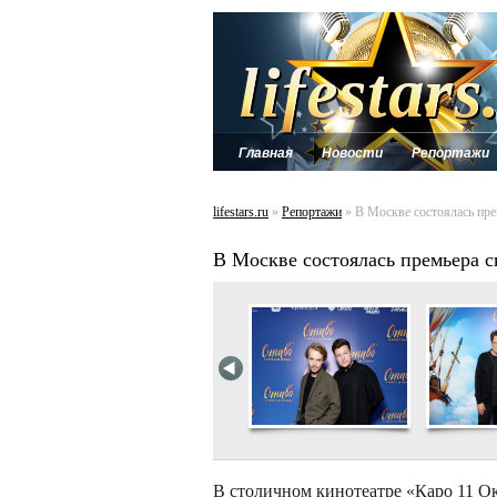
Главная
Новости
Репортажи
lifestars.ru
»
Репортажи
» В Москве состоялась пре
В Москве состоялась премьера с
В столичном кинотеатре «Каро 11 О