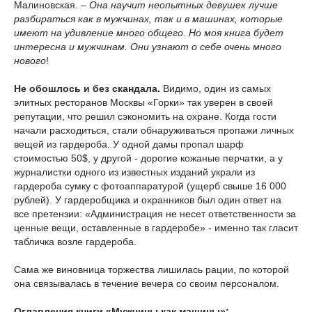
Малиновская. –
Она научит неопытных девушек лучше
разбираться как в мужчинах, так и в машинах, которые
имеют на удивление много общего. Но моя книга будет
интересна и мужчинам. Они узнают о себе очень много
нового
!
Не обошлось и без скандала.
Видимо, один из самых
элитных ресторанов Москвы «Горки» так уверен в своей
репутации, что решил сэкономить на охране. Когда гости
начали расходиться, стали обнаруживаться пропажи личных
вещей из гардероба. У одной дамы пропал шарф
стоимостью 50$, у другой - дорогие кожаные перчатки, а у
журналистки одного из известных изданий украли из
гардероба сумку с фотоаппаратурой (ущерб свыше 16 000
рублей). У гардеробщика и охранников был один ответ на
все претензии: «Администрация не несет ответственности за
ценные вещи, оставленные в гардеробе» - именно так гласит
табличка возле гардероба.
Сама же виновница торжества лишилась рации, по которой
она связывалась в течение вечера со своим персоналом.
Оглавления книги «Мужчины как машины»: