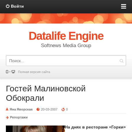
Войти
Datalife Engine
Softnews Media Group
Полная версия сайта
Гостей Малиновской
Обокрали
Яна Яворская
20-03-2007
0
Репортажи
На днях в ресторане «Горки»