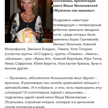
состоялась презентация
книги Маши Малиновской
«Мужчины как машины».
Поздравить известную
телеведущую с литературным
дебютом приехали звездные
гости, среди которых были
замечены Борис Грачевский,
Михаил Леонтьев, Алексей
Митрофанов, Эвелина Бледанс, Тимати, Кэти Топурия
(солистка группы «А-Студио»), группы «Плазма», «Амега»,
«Шпильки», трио «Фреш Art», Алексей Воробьев, Юра Титов,
Никас Сафронов, Юлия Беретта, Константин Крюков, Арчи и
многие другие.
— Признаюсь, абсолютное большинство моих друзей –
мужчины. В разговорах они иногда сравнивают женщин с
автомобилями. И я подумала: а что, если переиграть эту
ситуацию? И сопоставила парней с машинами,
–
поделилась идеей своей книги Маша Малиновская.
–
Получилась стройная теория, которую я в ироничном
стиле изложила в книге.