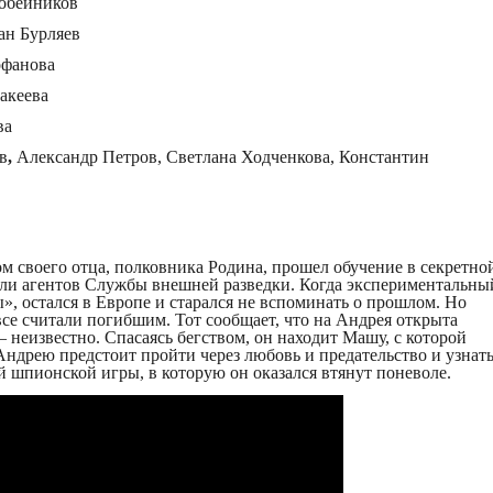
обейников
ан Бурляев
фанова
акеева
ва
в
,
Александр Петров, Светлана Ходченкова, Константин
ом своего отца, полковника Родина, прошел обучение в секретно
вили агентов Службы внешней разведки. Когда экспериментальны
», остался в Европе и старался не вспоминать о прошлом. Но
все считали погибшим. Тот сообщает, что на Андрея открыта
– неизвестно. Спасаясь бегством, он находит Машу, с которой
ндрею предстоит пройти через любовь и предательство и узнат
 шпионской игры, в которую он оказался втянут поневоле.