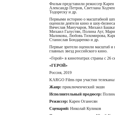
Фильм представили режиссер Карен
Александр Петров, Светлана Ходчен
Тодореску и др. ­
Первыми историю о масштабной шпио
оценили деятели кино и шоу-бизнес
Вячеслав Манучаров, Михаил Башкат
Михаил Галустян, Полина Ауг, Мари
Маликова, Любовь Тихомирова, Кар
Станислав Бондаренко и др. ­
Первые зрители оценили масштаб и 
главных звезд российского кино.
«Герой» в кинотеатрах страны с 26 с
«ГЕРОЙ»
Россия, 2019
KARGO Films при участии телеканал
Жанр:
приключенческий экшн
Исполнительный продюсер:
Полина
Режиссер:
Карен Оганесян
Сценарий:
Николай Куликов