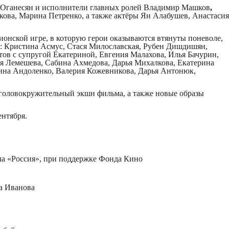
 Оганесян и исполнители главных ролей Владимир Машков
,
кова, Марина Петренко, а также актёры Ян Алабушев, Анастасия
нской игре, в которую герои оказываются втянуты поневоле,
а: Кристина Асмус, Стася Милославская, Рубен Дишдишян,
ов с супругой Екатериной, Евгения Малахова, Илья Бачурин,
я Лемешева, Сабина Ахмедова, Дарья Михалкова, Екатерина
ина Андоленко, Валерия Кожевникова, Дарья Антонюк,
головокружительный экшн фильма, а также новые образы
ентября.
а «Россия», при поддержке Фонда Кино
 Иванова