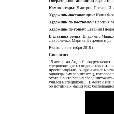
Оператор-постановщик:
Юрий Кор
Композиторы:
Дмитрий Носков, Ив
Художник-постановщик:
Юлия Фео
Художник по костюмам:
Евгения М
Художник по гриму:
Евгения Гнедо
В главных ролях:
Владимир Машко
Лавроненко, Марина Петренко и др.
Релиз:
26 сентября 2019 г.
Синопсис:
15 лет назад Андрей под руководств
спецшколе, где из подростков гото
проект закрыли, Андрей «сжёг мосты
однажды ему звонит отец, которого 
охота, но кто решил его уничтожить 
учился в спецшколе… Вместе с ней А
об истинных масштабах беспощадной