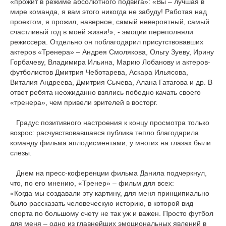
«прожит в режиме абсолютного подвига»: «Вы – лучшая в
мире команда, я вам этого никогда не забуду! Работая над
проектом, я прожил, наверное, самый невероятный, самый
счастливый год в моей жизни!», - эмоции переполняли
режиссера. Отдельно он поблагодарил присутствовавших
актеров «Тренера» – Андрея Смолякова, Ольгу Зуеву, Ирину
Горбачеву, Владимира Ильина, Марию Лобанову и актеров-
футболистов Дмитрия Чеботарева, Аскара Ильясова,
Виталия Андреева, Дмитрия Сычева, Алана Гатагова и др. В
ответ ребята неожиданно взялись победно качать своего
«тренера», чем привели зрителей в восторг.
Градус позитивного настроения к концу просмотра только
возрос: расчувствовавшаяся публика тепло благодарила
команду фильма аплодисментами, у многих на глазах были
слезы.
Днем на пресс-коференции фильма Данила подчеркнул,
что, по его мнению, «Тренер» – фильм для всех:
«Когда мы создавали эту картину, для меня принципиально
было рассказать человеческую историю, в которой вид
спорта по большому счету не так уж и важен. Просто футбол
для меня – одно из главнейших эмоциональных явлений в