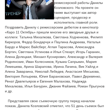
режиссерской работы Данилы
Козловского. На проекте он
также выступает как автор
сценария, продюсер и
исполнитель главной роли.
Поздравить Данилу с режиссерским дебютом в кинотеатр
«Каро 11 Октябрь» пришли многие его звездные друзья и
коллеги: Татьяна Михалкова, Светлана Ходченкова, Филипп
Киркоров, Федор Бондарчук и Паулина Андреева, Наталья
Бардо и Марюс Вайсберг, Аглая Тарасова, Александра
Бортич, Светлана Устинова и Илья Стюарт, Игорь Гаранин,
Алена Долецкая, Михаил Куснирович, Александр и Валерия
Роднянские, Иван Колесников, Кузьма Сапрыкин, Мария
Лемешева, Арина Шарапова, Ирина Лачина, Вик Уайлд и
Алена Заварзина, Николай Лебедев, Анастасия Меськова,
Виктория Лопырева, Юлия Барановская, Павел Деревянко,
Ренат Давлетьяров и Евгения Малахова, Надежда
Михалкова, Илья Бачурин, Джаник Файзиев, Роман Прыгунов
и др.
Представляя свою съемочную группу перед началом
показа, Данила Козловский отметил, что 51 день съемок был