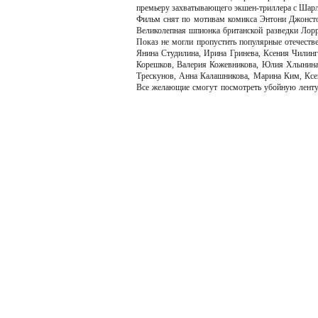
премьеру захватывающего экшен-триллера с Ша
Фильм снят по мотивам комикса Энтони Джонсто
Великолепная шпионка британской разведки Лорр
Показ не могли пропустить популярные отечеств
Янина Студилина, Ирина Гринева, Ксения Чилинга
Корешков, Валерия Кожевникова, Юлия Хлынина,
Трескунов, Анна Калашникова, Марина Ким, Ксен
Все желающие смогут посмотреть убойную ленту