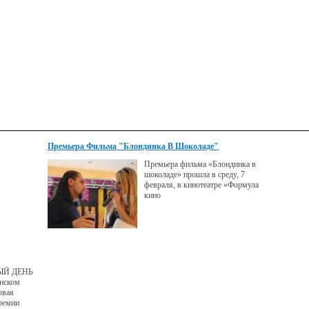
Премьера Фильма "Блондинка В Шоколаде"
Премьера фильма «Блондинка в
шоколаде» прошла в среду, 7
февраля, в кинотеатре «Формула
кино
НЫЙ ДЕНЬ
нском
рвая
ремии