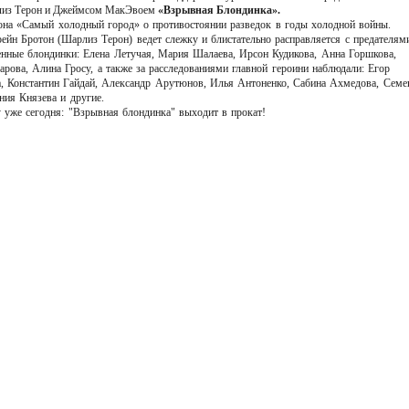
рлиз Терон и Джеймсом МакЭвоем
«Взрывная Блондинка».
на «Самый холодный город» о противостоянии разведок в годы холодной войны.
ейн Бротон (Шарлиз Терон) ведет слежку и блистательно расправляется с предателям
енные блондинки: Елена Летучая, Мария Шалаева, Ирсон Кудикова, Анна Горшкова,
рова, Алина Гросу, а также за расследованиями главной героини наблюдали: Егор
 Константин Гайдай, Александр Арутюнов, Илья Антоненко, Сабина Ахмедова, Семе
ия Князева и другие.
 уже сегодня: "Взрывная блондинка" выходит в прокат!