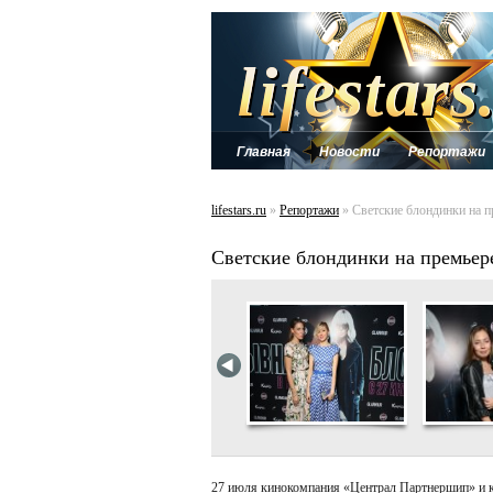
Главная
Новости
Репортажи
lifestars.ru
»
Репортажи
» Светские блондинки н
Светские блондинки на прем
27 июля кинокомпания «Централ Партнершип» 