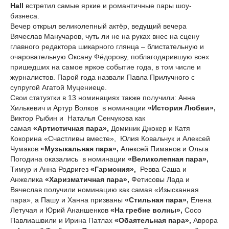
Hall
встретил самые яркие и романтичные пары шоу-
бизнеса.
Вечер открыл великолепный актёр, ведущий вечера
Вячеслав Манучаров, чуть ли не на руках внес на сцену
главного редактора шикарного глянца – блистательную и
очаровательную Оксану Фёдорову, поблагодарившую всех
пришедших на самое яркое событие года, в том числе и
журналистов. Парой года назвали Павла Прилучного с
супругой Агатой Муцениеце.
Свои статуэтки в 13 номинациях также получили: Анна
Хилькевич и Артур Волков в номинации
«История Любви»,
Виктор Рыбин и Наталья Сенчукова как
самая
«Артистичная пара»,
Доминик Джокер и Катя
Кокорина «Счастливы вместе», Юлия Ковальчук и Алексей
Чумаков
«Музыкальная пара»,
Алексей Пиманов и Ольга
Погодина оказались в номинации
«Великолепная пара»,
Тимур и Анна Родригез
«Гармония»,
Ревва Саша и
Анжелика
«Харизматичная пара»,
Фетисовы Лада и
Вячеслав получили номинацию как самая «Изысканная
пара», а Пашу и Ханна призваны
«Стильная пара»,
Елена
Летучая и Юрий Ананшенков
«На гребне волны»,
Сосо
Павлиашвили и Ирина Патлах
«Обаятельная пара»,
Аврора