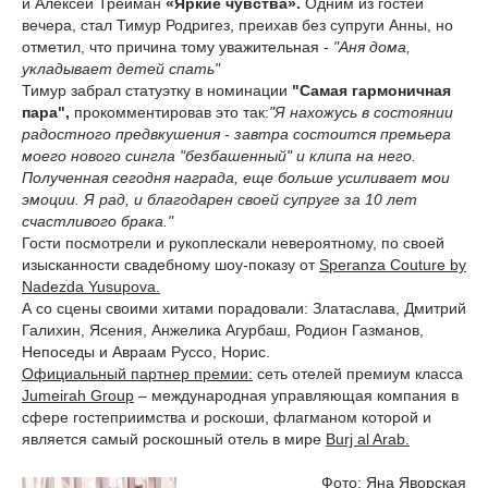
и Алексей Трейман
«Яркие чувства».
Одним из гостей
вечера, стал Тимур Родригез, преихав без супруги Анны, но
отметил, что причина тому уважительная -
"Аня дома,
укладывает детей спать"
Тимур забрал статуэтку в номинации
"Самая гармоничная
пара",
прокомментировав это так:
"Я нахожусь в состоянии
радостного предвкушения - завтра состоится премьера
моего нового сингла "безбашенный" и клипа на него.
Полученная сегодня награда, еще больше усиливает мои
эмоции. Я рад, и благодарен своей супруге за 10 лет
счастливого брака."
Гости посмотрели и рукоплескали невероятному, по своей
изысканности свадебному шоу-показу от
Speranza Couture by
Nadezda Yusupova.
А со сцены своими хитами порадовали: Златаслава, Дмитрий
Галихин, Ясения, Анжелика Агурбаш, Родион Газманов,
Непоседы и Авраам Руссо, Норис.
Официальный партнер премии:
сеть отелей премиум класса
Jumeirah Group
– международная управляющая компания в
сфере гостеприимства и роскоши, флагманом которой и
является самый роскошный отель в мире
Burj al Arab.
Фото: Яна Яворская