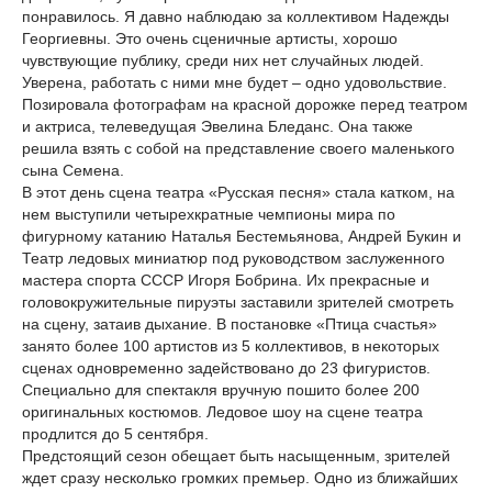
понравилось. Я давно наблюдаю за коллективом Надежды
Георгиевны. Это очень сценичные артисты, хорошо
чувствующие публику, среди них нет случайных людей.
Уверена, работать с ними мне будет – одно удовольствие.
Позировала фотографам на красной дорожке перед театром
и актриса, телеведущая Эвелина Бледанс. Она также
решила взять с собой на представление своего маленького
сына Семена.
В этот день сцена театра «Русская песня» стала катком, на
нем выступили четырехкратные чемпионы мира по
фигурному катанию Наталья Бестемьянова, Андрей Букин и
Театр ледовых миниатюр под руководством заслуженного
мастера спорта СССР Игоря Бобрина. Их прекрасные и
головокружительные пируэты заставили зрителей смотреть
на сцену, затаив дыхание. В постановке «Птица счастья»
занято более 100 артистов из 5 коллективов, в некоторых
сценах одновременно задействовано до 23 фигуристов.
Специально для спектакля вручную пошито более 200
оригинальных костюмов. Ледовое шоу на сцене театра
продлится до 5 сентября.
Предстоящий сезон обещает быть насыщенным, зрителей
ждет сразу несколько громких премьер. Одно из ближайших