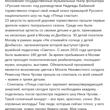
Московский государственный музыкальный театр фольклора
«Русская песня» под руководством Надежды Бабкиной
торжественно открыл свой новый сезон премьерой Русского
национального шоу на льду «Птица счастья».
23 августа по красной дорожке торжественно прошли первые
зрители нового театрального сезона. Среди них были
знаменитые артисты со своими детьми и дети, приехавшие
на несколько дней в Москву из Донбасса. 30 детей посетили
Москву в рамках акции «Не отнимайте солнце у детей
Донбасса», организатором которой выступил Центр
музейной педагогики «Светоч». С июня 2015 года центром
было вывезено 180 детей. За время пребывания в Москве
дети проходят психологическую реабилитацию, посещают
музеи, концерты, выставки. Обязательной программой
является возложение цветов к Могиле Неизвестного солдата.
Режиссер Нина Чусова пришла на спектакль со всей семьей
– мужем и тремя детьми.
- Спектакль «Птица счастья» заряжает жизнеутверждающей
энергией, которая сегодня просто необходима каждому, -
поделилась после просмотра ледового шоу Нина Чусова. -
Такой солнечный концерт – все ярко, красочно, сочно. Все
огромные молодцы! Тем люди, которым сейчас плохо, у кого
депрессия, нужно срочно бежать сюда. Мне очень