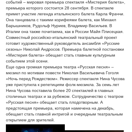
событий – мировая премьера спектакля «Мистерия балета»,
премьера которого состоится 28 сентября. В спектакле
примет участие легенда итальянского балета Карла Фраччи.
Она танцевала с такими корифеями балета, как Михаил
Барышников, Рудольф Нуриев, Владимир Васильев. В
Италии она также почитаема, как в России Майя Плисецкая.
Совместный российско-итальянский театральный проект
готовит художественный руководитель ансамбля «Русские
сезоны» Николай Андросов. Премьера балетной постановки
«Мистерия балета» обещает стать главным культурным
событием этой осени.
Еще одна громкая премьера театра «Русская песня» –
мюзикл по мотивам повести Николая Васильевича Гоголя
«Ночь перед Рождеством». Режиссер спектакля Нина Чусова
уже приступила к репетициям фолк-мюзикла. За семь лет
Нина Чусова поставила более 20 спектаклей в главных
столичных театрах и за рубежом. Сотрудничество с театром
«Русская песня» обещает стать плодотворным. А
предстоящая премьера, которая намечена на декабрь,
обещает стать главной интригой и очередным театральным
открытием для зрителей.