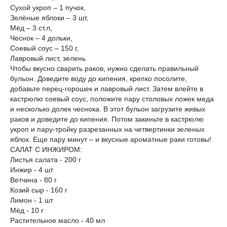
Сухой укроп – 1 пучок,
Зелёные яблоки – 3 шт,
Мёд – 3 ст.л,
Чеснок – 4 дольки,
Соевый соус – 150 г,
Лавровый лист, зелень
Чтобы вкусно сварить раков, нужно сделать правильный
бульон. Доведите воду до кипения, крепко посолите,
добавьте перец-горошек и лавровый лист. Затем влейте в
кастрюлю соевый соус, положите пару столовых ложек меда
и несколько долек чеснока. В этот бульон загрузите живых
раков и доведите до кипения. Потом закиньте в кастрюлю
укроп и пару-тройку разрезанных на четвертинки зеленых
яблок. Еще пару минут – и вкусные ароматные раки готовы!
САЛАТ С ИНЖИРОМ:
Листья салата - 200 г
Инжир - 4 шт
Ветчина - 80 г
Козий сыр - 160 г
Лимон - 1 шт
Мёд - 10 г
Растительное масло - 40 мл