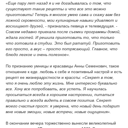
«Еще пару лет назад я и не догадывалась о том, что
существуют такие рецепты и что все это можно
приготовить! Теперь я многое умею сама и скажу вам без
ложной скромности, мои кулинарные навыки удивляют и
восхищают друзей, -
призналась певица и телеведущая. -
Совсем недавно приехала после съемки программы домой,
ждала гостей. И решила приготовить то, что только
что готовила в студии. Это был рататуй. Приготовить
его просто, а вкус – просто потрясающий. Главное, что
блюдо легкое и очень полезное».
По признанию умницы и красавицы Анны Семенович, такое
отношение к еде. любовь к себе и позитивный настрой и есть
рецепт ее жизнерадостности и красоты:
«Секрет в том,
что я очень люблю эту жизнь. Мне интересно буквально
все. Хочу все попробовать, все успеть. Я научилась
просыпаться всегда в хорошем настроении, питаться
правильно и всегда видеть в совсем позитив. Секрет
моего счастья прост: я уверена, что новый день подарит
мне новые эмоции, новые встречи, новые ощущения».
В окончании вечера торжественно вынесли великолепный