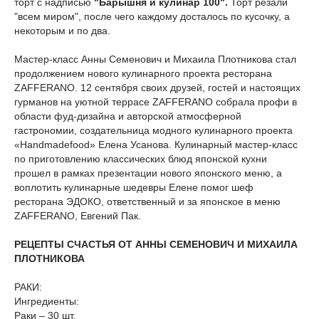
торт с надписью
"Барышня и кулинар 100".
Торт резали
"всем миром", после чего каждому досталось по кусочку, а
некоторым и по два.
Мастер-класс Анны Семенович и Михаила Плотникова стал
продолжением нового кулинарного проекта ресторана
ZAFFERANO. 12 сентября своих друзей, гостей и настоящих
гурманов на уютной террасе ZAFFERANO собрала профи в
области фуд-дизайна и авторской атмосферной
гастрономии, создательница модного кулинарного проекта
«Handmadefood» Елена Усанова. Кулинарный мастер-класс
по приготовлению классических блюд японской кухни
прошел в рамках презентации нового японского меню, а
воплотить кулинарные шедевры Елене помог шеф
ресторана ЭДОКО, ответственный и за японское в меню
ZAFFERANO, Евгений Пак.
РЕЦЕПТЫ СЧАСТЬЯ ОТ АННЫ СЕМЕНОВИЧ И МИХАИЛА
ПЛОТНИКОВА
РАКИ:
Ингредиенты:
Раки – 30 шт,