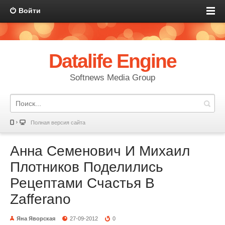
Войти
Datalife Engine
Softnews Media Group
Полная версия сайта
Анна Семенович И Михаил
Плотников Поделились
Рецептами Счастья В
Zafferano
Яна Яворская
27-09-2012
0