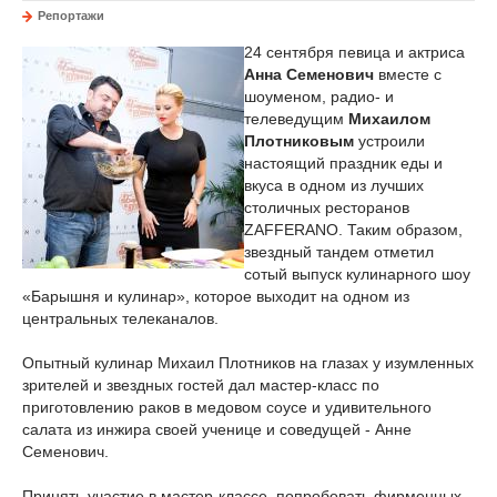
Репортажи
24 сентября певица и актриса
Анна Семенович
вместе с
шоуменом, радио- и
телеведущим
Михаилом
Плотниковым
устроили
настоящий праздник еды и
вкуса в одном из лучших
столичных ресторанов
ZAFFERANO. Таким образом,
звездный тандем отметил
сотый выпуск кулинарного шоу
«Барышня и кулинар», которое выходит на одном из
центральных телеканалов.
Опытный кулинар Михаил Плотников на глазах у изумленных
зрителей и звездных гостей дал мастер-класс по
приготовлению раков в медовом соусе и удивительного
салата из инжира своей ученице и соведущей - Анне
Семенович.
Принять участие в мастер-классе, попробовать фирменных