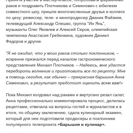
раков и поздравить Плотникова и Семенович с юбилеем
совместного шоу, пришли многочисленные друзья и коллеги
по цеху: режиссер, теле- и кинопродюсер Джаник Файзиев,
телеведущий Александр Олешко, группа "Ин Янь",
музыканты Олег Яковлев и Алексей Серов, олимпийская
чемпионка Анастасия Гребенкина, художник Даниил
Федоров и другие.
"Я не ожидал, что у моих раков столько поклонников,
–
искренне признался перед началом гастрономического
представления Михаил Плотников.
– Надеюсь, мне удастся
перебороть волнение и приготовить все по рецепту. Мне
в помощь сегодня, как обычно – прекрасная барышня Анна
Семенович, а результат предстоит оценить всем вам!»
Пока Михаил колдовал над раками и виртуозно резал салат,
Анна профессионально комментировала процесс, делилась
рецептами, отвечала на вопросы гостей и журналистов и в
итоге, по общему заключению, сдала кулинарный экзамен,
который для нее подготовили продюсеры и поклонники
популярного телепроекта
«Барышня и кулинар».