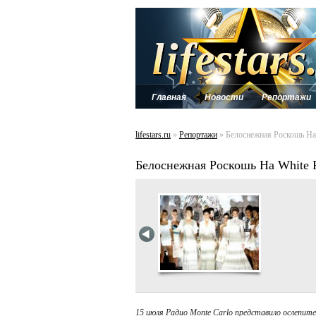
Главная
Новости
Репортажи
lifestars.ru
»
Репортажи
» Белоснежная Роскошь На 
Белоснежная Роскошь На White P
15 июля Радио Monte Carlo представило ослепите