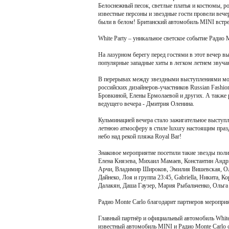
Белоснежный песок, светлые платья и костюмы, ро
известные персоны и звездные гости провели вечер
были в белом! Британский автомобиль MINI встре
White Party – уникальное светское событие Радио M
На лазурном берегу перед гостями в этот вечер в
популярные западные хиты в легком летнем звуча
В перерывах между звездными выступлениями мос
российских дизайнеров-участников Russian Fashio
Бровкиной, Елены Ермолаевой и других. А также 
ведущего вечера - Дмитрия Оленина.
Кульминацией вечера стало зажигательное выступ
летнюю атмосферу в стиле luxury настоящим пра
небо над рекой пляжа Royal Bar!
Знаковое мероприятие посетили такие звезды поли
Елена Князева, Михаил Мамаев, Константин Андр
Арчи, Владимир Широков, Эмилия Вишевская, Оль
Дайнеко, Лоя и группа 23:45, Gabriella, Никита,
Далакян, Даша Гаузер, Мария Рыбальченко, Ольга
Радио Monte Carlo благодарит партнеров мероприя
Главный партнёр и официальный автомобиль White
известный автомобиль MINI и Радио Monte Carlo с