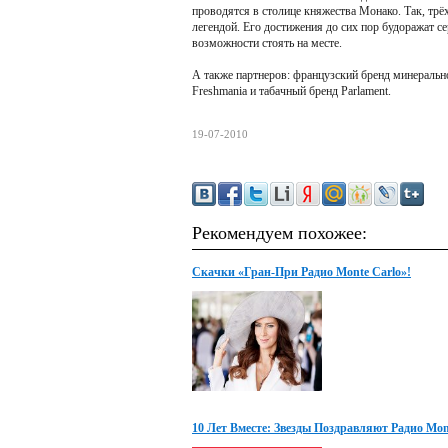
проводятся в столице княжества Монако. Так, тр
легендой. Его достижения до сих пор будоражат с
возможности стоять на месте.
А также партнеров: французский бренд минеральн
Freshmania и табачный бренд Parlament.
19-07-2010
Рекомендуем похожее:
Скачки «Гран-При Радио Monte Carlo»!
10 Лет Вместе: Звезды Поздравляют Радио Mon
С Днем Рождения