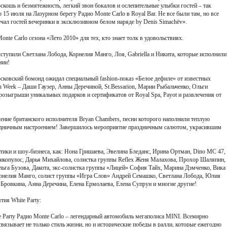
скошь и безмятежность, легкий звон бокалов и ослепительные улыбки гостей – так
 15 июля на Лазурном берегу Радио Monte Carlo в Royal Bar. Не все были там, но все
чал гостей вечеринки в эксклюзивном белом наряде by Denis Simachёv».
onte Carlo сезона «Лето 2010» для тех, кто знает толк в удовольствиях.
ыступили Светлана Лобода, Корнелия Манго, Лоя, Gabriella и Никита, которые исполнили
нии!
ковский бомонд ожидал специальный fashion-показ «Белое дефиле» от известных
n Week – Даши Гаузер, Анны Деречиной, St.Bessarion, Марии Рыбальченко, Ольги
розыгрыши уникальных подарков и сертификатов от Royal Spa, Payot и развлечения от
ление британского исполнителя Bryan Chambers, песни которого наполнили теплую
здничным настроением! Завершилось мероприятие праздничным салютом, украсившим
тики и шоу-бизнеса, как: Нона Гришаева, Эвелина Бледанс, Ирина Ортман, Dino MC 47,
икопулос, Дарья Михайлова, солистка группы Reflex Женя Малахова, Прохор Шаляпин,
га Бузова, Дакота, экс-солистка группы «Лицей» София Тайх, Марина Дэмченко, Вика
 Корнелия Манго, солист группы «Игра Слов» Андрей Семашко, Светлана Лобода, Юлия
 Бровкина, Анна Деречина, Елена Ермолаева, Елена Супрун и многие другие!
тия White Party:
 Party Радио Monte Carlo – легендарный автомобиль мегаполиса MINI. Всемирно
вязывает не только стиль жизни, но и исторические победы в ралли, которые ежегодно