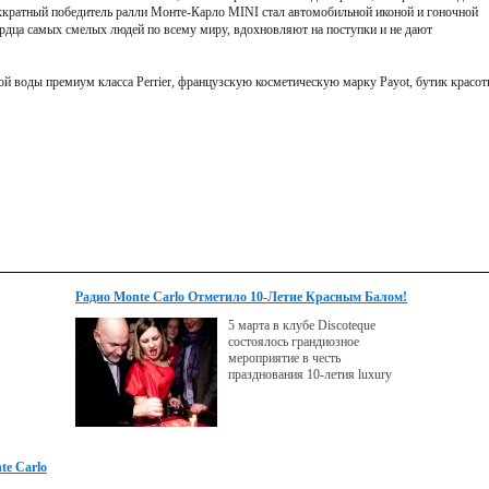
ёхкратный победитель ралли Монте-Карло MINI стал автомобильной иконой и гоночной
ердца самых смелых людей по всему миру, вдохновляют на поступки и не дают
ой воды премиум класса Perrier, французскую косметическую марку Payot, бутик красо
Радио Monte Carlo Отметило 10-Летие Красным Балом!
5 марта в клубе Discoteque
состоялось грандиозное
мероприятие в честь
празднования 10-летия luxury
te Carlo