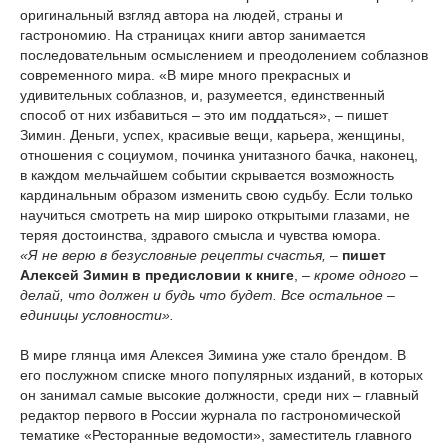
оригинальный взгляд автора на людей, страны и
гастрономию. На страницах книги автор занимается
последовательным осмыслением и преодолением соблазнов
современного мира. «В мире много прекрасных и
удивительных соблазнов, и, разумеется, единственный
способ от них избавиться – это им поддаться», – пишет
Зимин. Деньги, успех, красивые вещи, карьера, женщины,
отношения с социумом, починка унитазного бачка, наконец,
в каждом мельчайшем событии скрывается возможность
кардинальным образом изменить свою судьбу. Если только
научиться смотреть на мир широко открытыми глазами, не
теряя достоинства, здравого смысла и чувства юмора.
«Я не верю в безусловные рецепты счастья,
–
пишет
Алексей Зимин в предисловии к книге
,
– кроме одного –
делай, что должен и будь что будет. Все остальное –
единицы условности».
В мире глянца имя Алексея Зимина уже стало брендом. В
его послужном списке много популярных изданий, в которых
он занимал самые высокие должности, среди них – главный
редактор первого в России журнала по гастрономической
тематике «Ресторанные ведомости», заместитель главного