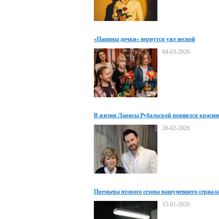
«Папины дочки» вернутся уже весной
04-03-2026
В жизни Ларисы Рубальской появился красив
талантливый певец
26-02-2026
Премьера второго сезона нашумевшего сериал
«Мошенники»
15-01-2026