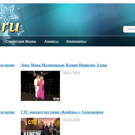
Светская Жизнь
Анонсы
Контакты
ую песню
Демо, Маша Малиновская, Ксения Новикова, Алена
Апина - женщины Сергея Арутюнова.
09-03-2026
ую песню
СТС покажет все серии «Камбэка» с Александром
Петровым
05-03-2026