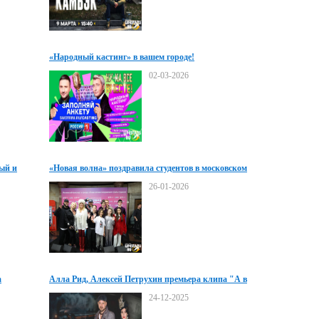
«Народный кастинг» в вашем городе!
02-03-2026
ый и
«Новая волна» поздравила студентов в московском
метро
26-01-2026
а
Алла Рид, Алексей Петрухин премьера клипа "А в
вагоне-ресторане"
24-12-2025