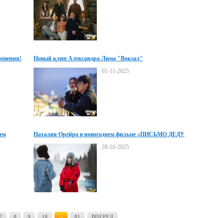
новения!
Новый клип Александра Лима "Вокзал"
01-11-2025
ем
Наталия Орейро в новогоднем фильме «ПИСЬМО ДЕДУ
МОРОЗУ»
28-10-2025
7
8
9
10
...
81
ВПЕРЕД