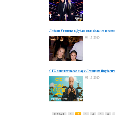
Ляйсан Утяшева в Дубае: сила баланса и вдох
07-11-2025
СТС покажет новое шоу с Леонидом Якубович
01-11-2025
НАЗАД
1
2
3
4
5
6