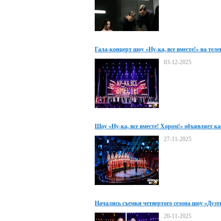
Гала-концерт шоу «Ну-ка, все вместе!» на тел
«Россия»
03-12-2025
Шоу «Ну-ка, все вместе! Хором!» объявляет ка
27-11-2025
Начались съемки четвертого сезона шоу «Дуэ
20-11-2025