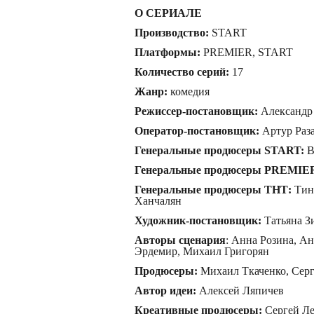
О СЕРИАЛЕ
Производство:
START
Платформы:
PREMIER, START
Количество серий:
17
Жанр:
комедия
Режиссер-постановщик:
Александр
Оператор-постановщик:
Артур Раз
Генеральные продюсеры START:
В
Генеральные продюсеры PREMIE
Генеральные продюсеры ТНТ:
Тин
Ханчалян
Художник-постановщик:
Татьяна З
Авторы сценария
: Анна Розина, А
Эрдемир, Михаил Григорян
Продюсеры:
Михаил Ткаченко, Серг
Автор идеи:
Алексей Ляпичев
Креативные продюсеры:
Сергей Ле