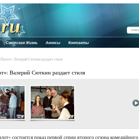
Светская Жизнь
Анонсы
Контакты
«Пилот»: Валерий Сюткин раздает стиля
от»: Валерий Сюткин раздает стиля
лот» состоится показ первой серии второго сезона комедийного