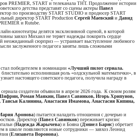
ров PREMIER, START и телеканала ТНТ. Продолжение истории
оветского детства представят со сцены актеры
Павел
ректор по производству START STUDIO и продюсер START
ральный директор START Production
Сергей Маевский
и
Давид
PREMIER и Rutube.
нлайн-кинотеатры делятся эксклюзивной сценой, в которой
овны завхоз Михаил не теряет надежды покорить сердце
ей неожиданный сюрприз — устраивает выступление любимого
 мысли заслуженного педагога заняты лишь сложными
 стал победителем в номинации
«Лучший пилот сериала.
, блистательно исполнившая роль «олдскульной математички», в
узнает настоящего советского педагога, получила награду в
 сериала создатели объявили в апреле 2026 года. К своим ролям
ифрин, Роман Маякин, Павел Савинков, Игорь Хрипунов,
 Таисья Калинина, Анастасия Имамова, Анастасия Кипина,
Мария Аронова
) пытается наладить отношения с дочерью и
остков. Директор (
Павел Савинков
) переживает кризис
атальи (
Надежда Жарычева
) и Бояна (
Дэниел Барнс
) обретает
м в школе появляются новые сотрудники — завхоз Леонид
лия (
Елизавета Воронова
).