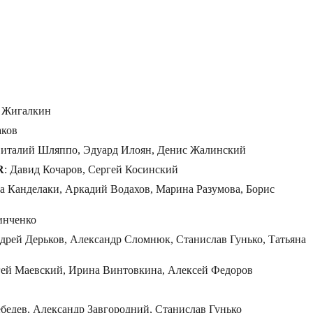
 Жигалкин
аков
италий Шляппо, Эдуард Илоян, Денис Жалинский
R
: Давид Кочаров, Сергей Косинский
а Канделаки, Аркадий Водахов, Марина Разумова, Борис
инченко
ндрей Дерьков, Александр Сломнюк, Станислав Гунько, Татьяна
ей Маевский, Ирина Винтовкина, Алексей Федоров
бедев, Александр Завгородний, Станислав Гунько