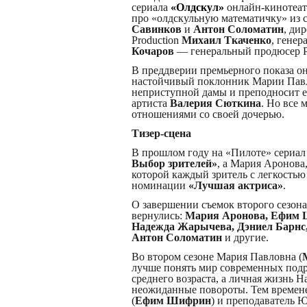
сериала
«Олдскул»
онлайн-кинотеат
про «олдскульную математичку» из с
Савинков
и
Антон Соломатин
, ди
Production
Михаил Ткаченко
, гене
Кочаров
— генеральный продюсер 
В преддверии премьерного показа о
настойчивый поклонник Марии Павл
неприступной дамы и преподносит 
артиста
Валерия Сюткина
. Но все
отношениями со своей дочерью.
Тизер-сцена
В прошлом году на «Пилоте» сериал
Выбор зрителей»
, а Мария Аронова
которой каждый зритель с легкостью 
номинации
«Лучшая актриса»
.
О завершении съемок второго сезона
вернулись:
Мария Аронова, Ефим Ш
Надежда Жарычева, Дэниел Барнс,
Антон Соломатин
и другие.
Во втором сезоне Мария Павловна (
лучше понять мир современных подр
среднего возраста, а личная жизнь Н
неожиданные повороты. Тем времене
(
Ефим Шифрин
) и преподаватель Ю