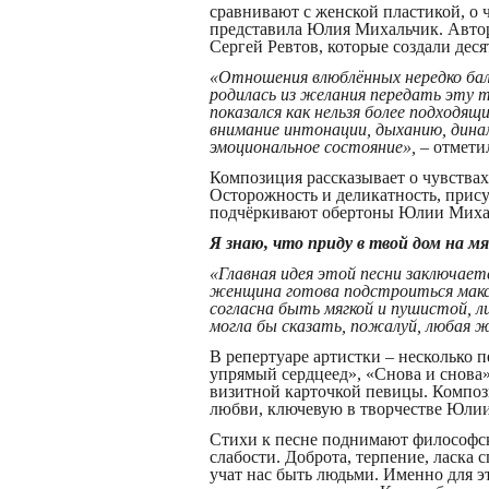
сравнивают с женской пластикой, о 
представила Юлия Михальчик. Авто
Сергей Ревтов, которые создали деся
«
Отношения
влюблённых
нередко б
родилась из желания передать
эту
т
показался
как нельзя более подходящ
внимани
е
интонации, дыханию, дина
эмоциональное состояние
»,
– отмети
Композиция рассказывает о чувствах
Осторожность и деликатность, прис
подчёркивают обертоны Юлии Миха
Я знаю, что приду в твой дом на м
«Главная идея этой песни заключает
женщина готова подстроиться макси
согласна быть мягкой и пушистой, л
могла бы сказать,
пожалуй,
любая ж
В репертуаре артистки – несколько 
упрямый сердцеед», «Снова и снова
визитной карточкой певицы. Композ
любви, ключевую в творчестве Юли
Стихи к песне поднимают философски
слабости. Доброта, терпение, ласка
учат нас быть людьми. Именно для э