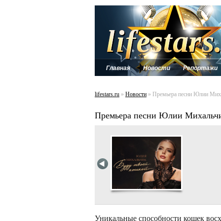
Главная
Новости
Репортажи
lifestars.ru
»
Новости
» Премьера песни Юлии Миха
Премьера песни Юлии Михальчик
Уникальные способности кошек вос