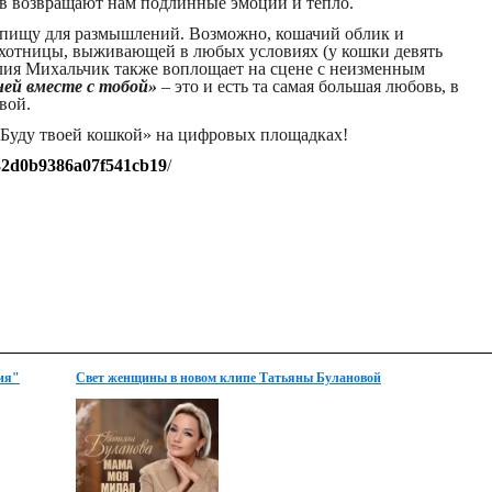
ов возвращают нам подлинные эмоции и тепло.
 пищу для размышлений. Возможно, кошачий облик и
охотницы, выживающей в любых условиях (у кошки девять
лия Михальчик также воплощает на сцене с неизменным
ей вместе с тобой»
– это и есть та самая большая любовь, в
вой.
уду твоей кошкой» на цифровых площадках!
c32d0b9386a07f541cb19
/
ния"
Свет женщины в новом клипе Татьяны Булановой
"Мама моя милая"