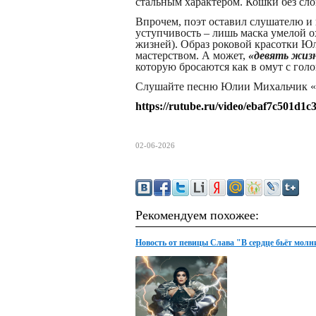
стальным характером. Кошки без сл
Впрочем, поэт оставил слушателю и
уступчивость – лишь маска умелой 
жизней). Образ роковой красотки Ю
мастерством. А может,
«девять жизн
которую бросаются как в омут с голо
Слушайте песню Юлии Михальчик «Б
https://rutube.ru/video/ebaf7c501d1
02-06-2026
Рекомендуем похожее:
Новость от певицы Слава "В сердце бьёт мол