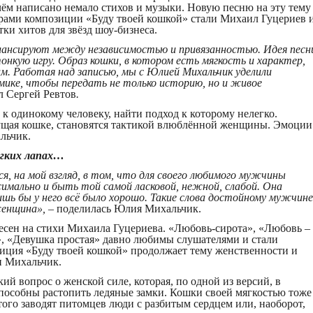
чём написано немало стихов и музыки. Новую песню на эту тему
рами композиции «Буду твоей кошкой» стали Михаил Гуцериев 
тки хитов для звёзд шоу-бизнеса.
алансируют
между независимостью и привязанность
ю.
Идея песн
онкую игру.
Образ кошки
, в котором
есть мягкость и
характе
р,
им.
Работая над записью,
мы с Юлией Михальчик
уделили
мике, чтобы
передать
не
только
истори
ю
,
но и
живое
л Сергей Ревтов
.
 к одинокому человеку, найти подход к которому нелегко.
ущая кошке, становятся тактикой влюблённой женщины. Эмоции
льчик.
ягких лапах
…
ся
, на мой взгляд, в том, что для своего любимого мужчины
мально и быть той самой ласковой, нежной, слабой. Она
ишь бы у него всё было хорошо. Такие слова достойному мужчине
енщина», –
поделилась Юлия Михальчик.
песен на стихи Михаила Гуцериева. «Любовь-сирота», «Любовь –
», «Девушка простая» давно любимы слушателями и стали
иция «Буду твоей кошкой» продолжает тему женственности и
и Михальчик.
й вопрос о женской силе, которая, по одной из версий, в
 способны растопить ледяные замки. Кошки своей мягкостью тоже
того заводят питомцев люди с разбитым сердцем или, наоборот,