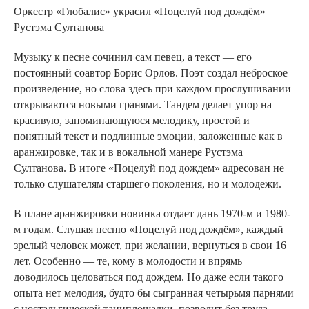
Оркестр «Глобалис» украсил «Поцелуй под дождём»
Рустэма Султанова
Музыку к песне сочинил сам певец, а текст — его
постоянный соавтор Борис Орлов. Поэт создал неброское
произведение, но слова здесь при каждом прослушивании
открываются новыми гранями. Тандем делает упор на
красивую, запоминающуюся мелодику, простой и
понятный текст и подлинные эмоции, заложенные как в
аранжировке, так и в вокальной манере Рустэма
Султанова. В итоге «Поцелуй под дождем» адресован не
только слушателям старшего поколения, но и молодежи.
В плане аранжировки новинка отдает дань 1970-м и 1980-
м годам. Слушая песню «Поцелуй под дождём», каждый
зрелый человек может, при желании, вернуться в свои 16
лет. Особенно — те, кому в молодости и впрямь
доводилось целоваться под дождем. Но даже если такого
опыта нет мелодия, будто бы сыгранная четырьмя парнями
с ностальгической танцплощадки, позволит без труда