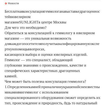
Новости
Бесплатная
консультация
геммолога
на
выставке
драгоценнос
тей
в
ювелирном
магазине
SUNLIGHT
в центре Москвы
Для чего это необходимо?
Обратиться за консультацией к геммологу в ювелирном
магазине — это уникальная возможность
для
каждого
посетителя
получить
квалифицированную
экспе
ртную
помощь
в
вопросах,
касающихся выбора и оценки ювелирных изделий.
Геммолог — это специалист, обладающий
глубокими знаниями о происхождении, качестве и
специфических характеристиках драгоценных
камней.
Чем может быть полезна консультация геммолога?
1.
Определение
камней:
при
наличии
украшений
с
неизвестны
ми
камнями
геммолог
с
использованием
специализированного оборудования сможет определить их
тип, происхождение
и природность, будь то натуральный