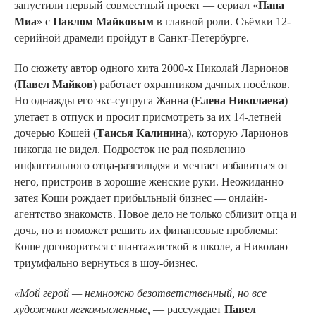
запустили первый совместный проект — сериал «
Папа
Миа
» с
Павлом Майковым
в главной роли. Съёмки 12-
серийной драмеди пройдут в Санкт-Петербурге.
По сюжету автор одного хита 2000-х Николай Ларионов
(
Павел Майков
) работает охранником дачных посёлков.
Но однажды его экс-супруга Жанна (
Елена Николаева
)
улетает в отпуск и просит присмотреть за их 14-летней
дочерью Кошей (
Таисья Калинина
), которую Ларионов
никогда не видел. Подросток не рад появлению
инфантильного отца-разгильдяя и мечтает избавиться от
него, пристроив в хорошие женские руки. Неожиданно
затея Коши рождает прибыльный бизнес — онлайн-
агентство знакомств. Новое дело не только сблизит отца и
дочь, но и поможет решить их финансовые проблемы:
Коше договориться с шантажисткой в школе, а Николаю
триумфально вернуться в шоу-бизнес.
«Мой герой — немножко безответственный, но все
художники легкомысленные,
— рассуждает
Павел