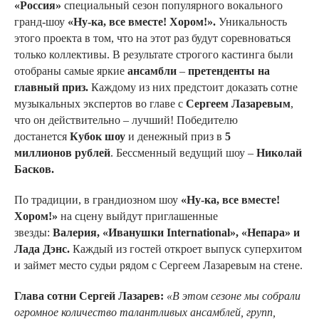
«Россия»
специальный сезон популярного вокального
гранд-шоу
«Ну-ка, все вместе! Хором!».
Уникальность
этого проекта в том, что на этот раз будут соревноваться
только коллективы. В результате строгого кастинга были
отобраны самые яркие
ансамбли
–
претенденты на
главный приз.
Каждому из них предстоит доказать сотне
музыкальных экспертов во главе с
Сергеем Лазаревым
,
что он действительно – лучший! Победителю
достанется
Кубок шоу
и денежный приз в
5
миллионов
рублей
. Бессменный ведущий шоу –
Николай
Басков.
По традиции, в грандиозном шоу
«Ну-ка, все вместе!
Хором!»
на сцену выйдут приглашенные
звезды:
Валерия, «Иванушки International», «Непара» и
Лада Дэнс.
Каждый из гостей откроет выпуск суперхитом
и займет место судьи рядом с Сергеем Лазаревым на стене.
Глава сотни
Сергей Лазарев:
«В этом сезоне мы собрали
огромное количество талантливых ансамблей, групп,