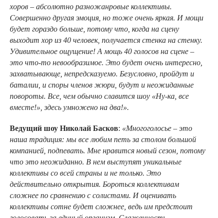
хоров – абсолютно разножанровые коллективы.
Совершенно другая эмоция, но тоже очень яркая. И мощи
будет гораздо больше, потому что, когда на сцену
выходит хор из 40 человек, получается стенка на стенку.
Удивительное ощущение! А мощь 40 голосов на сцене –
это что-то невообразимое. Это будет очень интересно,
захватывающе, непредсказуемо. Безусловно, пройдут и
баталии, и споры членов жюри, будут и неожиданные
повороты. Все, чем обычно славится шоу «Ну-ка, все
вместе!», здесь умножено на два!».
Ведущий шоу Николай Басков
:
«Многоголосье – это
наша традиция: мы все любим петь за столом большой
компанией, подпевать. Мне нравится новый сезон, потому
что это неожиданно. В нем выступят уникальные
коллективы со всей страны и не только. Это
действительно открытия. Бороться коллективам
сложнее по сравнению с солистами. И оценивать
коллективы сотне будет сложнее, ведь им предстоит
голосовать за единый организм. Слаженность,