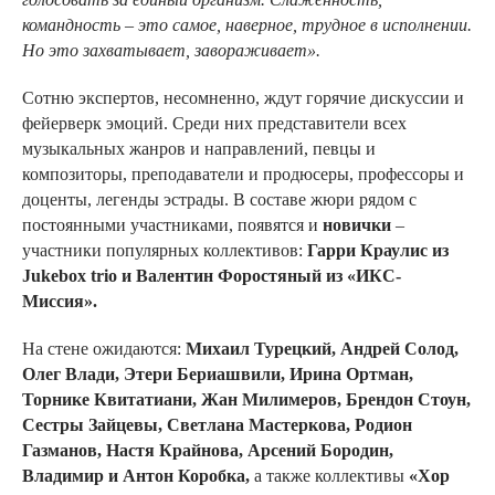
командность – это самое, наверное, трудное в исполнении.
Но это захватывает, завораживает».
Сотню экспертов, несомненно, ждут горячие дискуссии и
фейерверк эмоций. Среди них представители всех
музыкальных жанров и направлений, певцы и
композиторы, преподаватели и продюсеры, профессоры и
доценты, легенды эстрады. В составе жюри рядом с
постоянными участниками, появятся и
новички
–
участники популярных коллективов:
Гарри Краулис из
Jukebox trio и Валентин Форостяный из «ИКС-
Миссия».
На стене ожидаются:
Михаил Турецкий, Андрей Солод,
Олег Влади, Этери Бериашвили, Ирина Ортман,
Торнике Квитатиани, Жан Милимеров, Брендон Стоун,
Сестры Зайцевы, Светлана Мастеркова, Родион
Газманов, Настя Крайнова, Арсений Бородин,
Владимир и Антон Коробка,
а также коллективы
«Хор