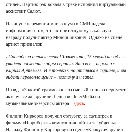
стилей. Партию бэк-вокала в треке исполнил виртуальный
ассистент Салют.
Накануне церемонии много шума в СМИ наделала
информация о том, что авторитетную музыкальную
награду получит актер Милош Бикович. Однако на сцене
артист признался:
- Спасибо за теплые слова! Только что, 15 секунд назад вы
увидели последние кадры сериала. Это все – персонаж,
Кирилл Артемьев. И я только что отснялся в сериале, и вы
видели перевоплощение – поэтому я и запел.
Правда «Золотой граммофон» за смелый киноэксперимент
актеру все же вручили. Рецензия InterMedia на
музыкальные экзерсисы актёра –
здесь
.
Филипп Киркоров получил статуэтку за саундтрек к
фильму «Нюрнберг» - композицию «Если ты уйдешь».
Награду Филиппу Киркорову на сцене «Крокуса» вручил