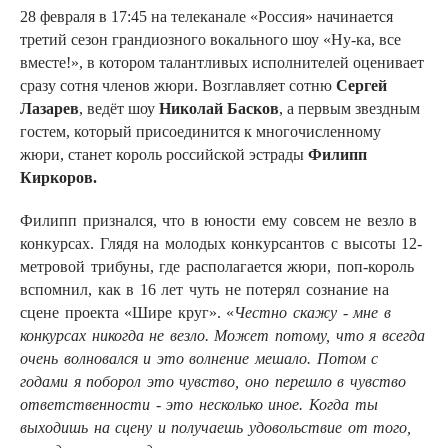
28 февраля в 17:45 на телеканале «Россия» начинается
третий сезон грандиозного вокального шоу «Ну-ка, все
вместе!», в котором талантливых исполнителей оценивает
сразу сотня членов жюри. Возглавляет сотню
Сергей
Лазарев
, ведёт шоу
Николай Басков
, а первым звездным
гостем, который присоединится к многочисленному
жюри, станет король российской эстрады
Филипп
Киркоров.
Филипп признался, что в юности ему совсем не везло в
конкурсах. Глядя на молодых конкурсантов с высоты 12-
метровой трибуны, где располагается жюри, поп-король
вспомнил, как в 16 лет чуть не потерял сознание на
сцене проекта «Шире круг». «
Честно скажу - мне в
конкурсах никогда не везло. Может потому, что я всегда
очень волновался и это волнение мешало. Потом с
годами я поборол это чувство, оно перешло в чувство
ответственности - это несколько иное. Когда ты
выходишь на сцену и получаешь удовольствие от того,