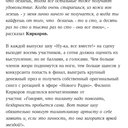
что делаешь, тогда все остальные тоже получают
удовольствие. Когда очень стараешься, из кожи вон
лезешь - у меня лично ничего не получается, а когда ты
кайфуешь от того, что
делаешь - то и сто, и десять
раз по сто и тысяча раз по сто - они все твои
», -
рассказал
Киркоров.
В каждой выпуске шоу «Ну-ка, все вместе!» на сцену
выходят восемь участников, а сотня должна оценить их
выступление, но не баллами, а голосами. Чем больше
членов жюри поднимутся на ноги, тем больше шансов у
конкурсанта попасть в финал, выиграть крупный
денежный приз и получить собственный оригинальный
сингл с ротацией в эфире «Нового Радио». Филипп
Киркоров поделился впечатлениями от
участия:
«Говорят, что таланту надо помогать,
бездарность пробьется сама. Вот такие шоу
обязательно помогут талантливому артисту о себе
заявить и, если это личность, то она загорится яркой
звездой!».