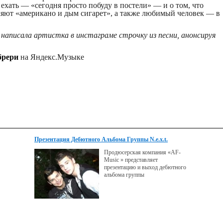
о ехать — «сегодня просто побуду в постели» — и о том, что
ляют «американо и дым сигарет», а также любимый человек — в
написала артистка в инстаграме строчку из песни, анонсируя
брери
на Яндекс.Музыке
Презентация Дебютного Альбома Группы N.e.x.t.
Продюсерская компания «AF-
Music » представляет
презентацию и выход дебютного
альбома группы