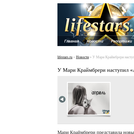
Главная
Новости
Репортажи
lifestars.ru
»
Новости
» У Мари Краймбрери насту
У Мари Краймбрери наступил «
Мари Краймбрери представила новый 