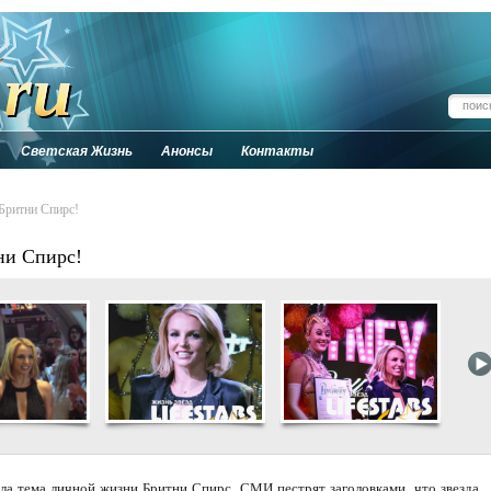
Светская Жизнь
Анонсы
Контакты
Бритни Спирс!
ни Спирс!
а тема личной жизни Бритни Спирс. СМИ пестрят заголовками, что звезда