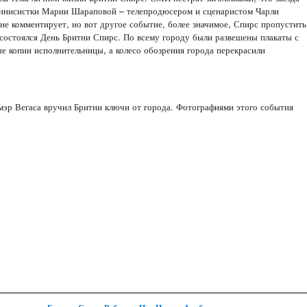
еннисистки Марии Шараповой – телепродюсером и сценаристом Чарли
не комментирует, но вот другое событие, более значимое, Спирс пропустить
 состоялся День Бритни Спирс. По всему городу были развешены плакаты с
е копии исполнительницы, а колесо обозрения города перекрасили
мэр Вегаса вручил Бритни ключи от города. Фотографиями этого события