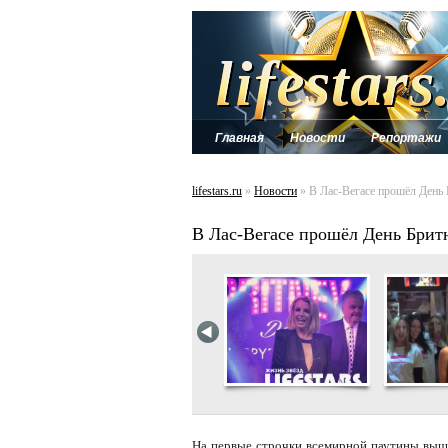
Главная
Новости
Репортажи
lifestars.ru
»
Новости
» В Лас-Вегасе прошёл День 
В Лас-Вегасе прошёл День Брит
На первые строчки всемирной паутины вышл