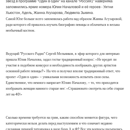
звезд в программе "Один в один" на канале "Россия1" наверняка
запомнились яркие номера Юлии Началовой и её героев - Уитни
Хьюстон, Адель, Жанна Агузарова, Людмила Зыкина.
Самой Юле больше всего запомнилась работа над образом Жанны Агузаровой,
ради которого ей пришлось изучать биографию певицы и облачиться в весьма
необычный костюм.
Ведущий "Русского Радио"
Сергей Мельников
, в эфир которого для интервью
пришла Юлия Началова, задал гостье традиционный вопрос: «Не вредит ли
участие в подобном конкурсе и необходимость изображать других артистов
основной работе певицы?» На что и получил вполне традиционный ответ, что
проект «Один в один» – уникальная возможность испытать свои силы.
Единственное, что немного напрягает Юлию Началову, – то, что приходится
изображать женщин намного старше нее: «Страшновато смотреть на себя старше
лет на 40!»
Сколько времени требуется на грим, каким способом меняется фигура, чего
категорически нельзя делать перед выступлением и что означает недавно
сделанная певицей татуировка в виде букв А и Ф? Все эти вопросы посыпались