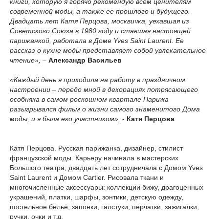
книги, которую я горячо рекомендую всем ценителям
современной моды, а также ее прошлого и будущего.
Двадцать лет Катя Перцова, москвичка, уехавшая из
Советского Союза в 1980 году и ставшая настоящей
парижанкой, работала в Доме Yves Saint Laurent. Ее
рассказ о кухне моды представляет собой увлекательное
чтение»,
–
Александр Васильев
«Каждый день я приходила на работу в праздничном
настроении – передо мной в декорациях потрясающего
особняка в самом роскошном квартале Парижа
разыгрывался фильм о жизни самого знаменитого Дома
моды, и я была его участником»,
-
Катя Перцова
Катя Перцова. Русская парижанка, дизайнер, cтилист
французской моды. Карьеру начинала в мастерских
Большого театра, двадцать лет сотрудничала с Домом Yves
Saint Laurent и Домом Сartier. Рисовала ткани и
многочисленные аксессуары: коллекции бижу, драгоценных
украшений, платки, шарфы, зонтики, детскую одежду,
постельное бельё, запонки, галстуки, перчатки, зажигалки,
ручки, очки и т.д.