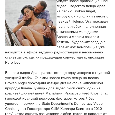
увидят новое провокационное
видео шведского певца Араа
на песню Broken Angel,
которую он исполнил вместе с
певицей Helena. Эта красивая
песня о любви, наполненная
этническими мелодиями
Араша и мягким вокалом
Хелены, будоражит сердца с
первых нот. Композиция уже
находится в эфире ведущих радиостанций и несомненно
станет хитом, как их предыдущая совместная композиция
Pure love.
В новом видео Араш расскажет еще одну историю о грустной
ушедшей любви. Съемки нового клипа певца на песню
Broken Angel проходили четыре дня на фоне живописной
природы Куала-Лумпур - для видео были сняты одни из
красивейших пейзажей Малайзии. Режиссер Fred Khoshtinat
(молодой иранский режиссер фильмов, который был
удостоен премии the State Department’s Democracy Video
Challenge от Госсекретаря США Хиллари Клинтон в 2010
году) хотел связать две истории любви, которые наполняют