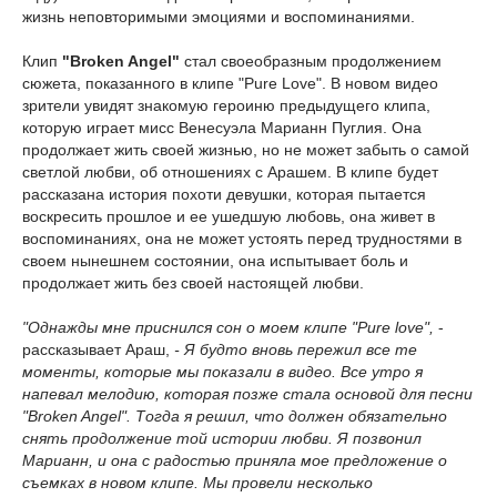
жизнь неповторимыми эмоциями и воспоминаниями.
Клип
"Broken Angel"
стал своеобразным продолжением
сюжета, показанного в клипе "Pure Love". В новом видео
зрители увидят знакомую героиню предыдущего клипа,
которую играет мисс Венесуэла Марианн Пуглия. Она
продолжает жить своей жизнью, но не может забыть о самой
светлой любви, об отношениях с Арашем. В клипе будет
рассказана история похоти девушки, которая пытается
воскресить прошлое и ее ушедшую любовь, она живет в
воспоминаниях, она не может устоять перед трудностями в
своем нынешнем состоянии, она испытывает боль и
продолжает жить без своей настоящей любви.
"Однажды мне приснился сон о моем клипе "Pure love",
-
рассказывает Араш,
- Я будто вновь пережил все те
моменты, которые мы показали в видео. Все утро я
напевал мелодию, которая позже стала основой для песни
"Broken Angel". Тогда я решил, что должен обязательно
снять продолжение той истории любви. Я позвонил
Марианн, и она с радостью приняла мое предложение о
съемках в новом клипе. Мы провели несколько