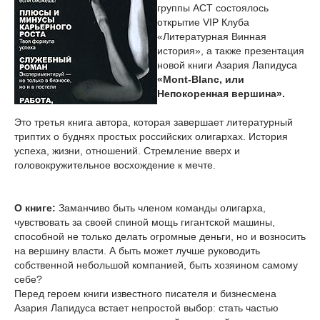
группы АСТ состоялось
открытие VIP Клуба
«Литературная Винная
история», а также презентация
новой книги Азария Лапидуса
«Mont-Blanc, или
Непокоренная вершина».
Это третья книга автора, которая завершает литературный
триптих о буднях простых российских олигархах. История
успеха, жизни, отношений. Стремление вверх и
головокружительное восхождение к мечте.
О книге:
Заманчиво быть членом команды олигарха,
чувствовать за своей спиной мощь гигантской машины,
способной не только делать огромные деньги, но и возносить
на вершину власти. А быть может лучше руководить
собственной небольшой компанией, быть хозяином самому
себе?
Перед героем книги известного писателя и бизнесмена
Азария Лапидуса встает непростой выбор: стать частью