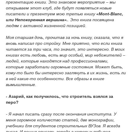
презентацию книги. Это знаковое мероприятие – мы
открываем этот клуб, где будут появляться новые
писатели и презентуем мою третью книгу
«Mont-Blanc,
или Непокоренная вершина».
.
Это книга посвящена
людям с активной жизненной позицией.
Моя старшая дочь, прочитав за ночь книгу, сказала, что я
вновь написал про стройку. Мне приятно, что если книга
читается за три часа, то значит, это интересно. В моих
книгах есть любовь, есть мир особый, мир небожителей –
людей, которые находятся над профессионалами,
которые заработали огромные состояния. Может быть,
кому-то было бы интересно заглянуть в их жизнь, есть ли
в ней какие-то особенности. Все образы в книге
вымышленные.
- Азарий, как получилось, что строитель взялся за
перо?
- Я начал писать сразу после окончания института. У
меня огромное количество статей, две монографии,
учебники для студентов строительных ВУЗов. Я всегда
писал. И решил описать города в которых побывал,