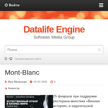
Войти
Datalife Engine
Softnews Media Group
Полная версия сайта
Mont-Blanc
Яна Яворская
04-03-2009
0
Новости
25 февраля при поддержке
ресторана-винотека «Винная
история» и издательской