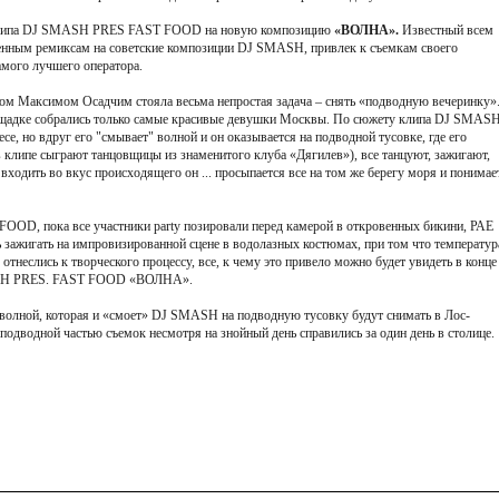
к клипа DJ SMASH PRES FAST FOOD на новую композицию
«ВОЛНА».
Известный всем
енным ремиксам на советские композиции DJ SMASH, привлек к съемкам своего
амого лучшего оператора.
м Максимом Осадчим стояла весьма непростая задача – снять «подводную вечеринку»
лощадке собрались только самые красивые девушки Москвы. По сюжету клипа DJ SMAS
е, но вдруг его "смывает" волной и он оказывается на подводной тусовке, где его
клипе сыграют танцовщицы из знаменитого клуба «Дягилев»), все танцуют, зажигают,
ходить во вкус происходящего он ... просыпается все на том же берегу моря и понимает
 FOOD, пока все участники party позировали перед камерой в откровенных бикини, РАЕ
жигать на импровизированной сцене в водолазных костюмах, при том что температур
 отнеслись к творческого процессу, все, к чему это привело можно будет увидеть в конце
SMASH PRES. FAST FOOD «ВОЛНА».
й волной, которая и «смоет» DJ SMASH на подводную тусовку будут снимать в Лос-
 подводной частью съемок несмотря на знойный день справились за один день в столице.