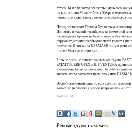
Утром 14 июля соcтоялся первый день съемко
по композиции Moscow Never Sleeps и многочисл
четвертого видео самого именитого режиссера и с
Перед режиссером Павлом Худяковым и операторо
Для этого в жаркий летний день на съемочной п
наслаждается бризом на берегу моря в Лос-Анжелес
окружают девушки необыкновенной красоты (их в 
веселятся. И вот когда DJ SMASH только начинет в
что это был всего лишь сон…
Больше всего не повезло на съемках группе FAST
РАТАТУЙ, ЕВЕ ОРЕХ и IL I VENTURA пришлось за
в павильоне была тропической. Но ребята серьезно
августа, когда состоится премьера клипа DJ 
Второй съемочный день, то есть сцену с гиганско
Анжелесе (в Москве с морем напряженка), а вот с
16-07-2008
Рекомендуем похожее: