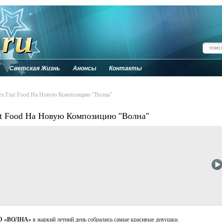
Светская Жизнь
Анонсы
Контакты
es Fast Food На Новую Композицию "Волна"
st Food На Новую Композицию "Волна"
D «ВОЛНА»
в жаркий летний день собрались самые красивые девушки.