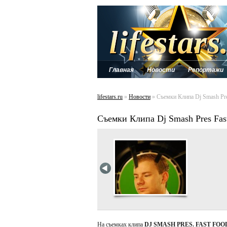
Главная
Новости
Репортажи
lifestars.ru
»
Новости
» Cъемки Клипа Dj Smash Pr
Cъемки Клипа Dj Smash Pres Fa
На съемках клипа
DJ SMASH PRES. FAST FOO