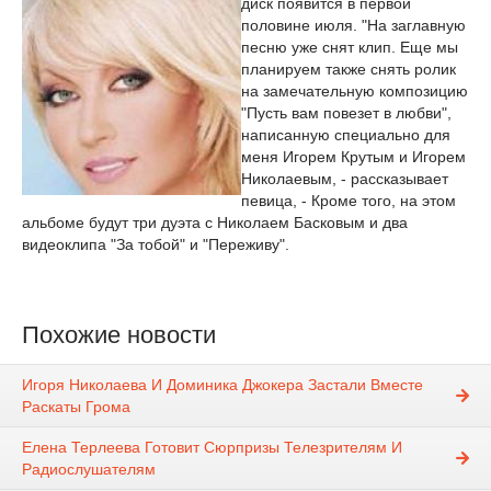
диск появится в первой
половине июля. "На заглавную
песню уже снят клип. Еще мы
планируем также снять ролик
на замечательную композицию
"Пусть вам повезет в любви",
написанную специально для
меня Игорем Крутым и Игорем
Николаевым, - рассказывает
певица, - Кроме того, на этом
альбоме будут три дуэта с Николаем Басковым и два
видеоклипа "За тобой" и "Переживу".
Похожие новости
Игоря Николаева И Доминика Джокера Застали Вместе
Раскаты Грома
Елена Терлеева Готовит Сюрпризы Телезрителям И
Радиослушателям