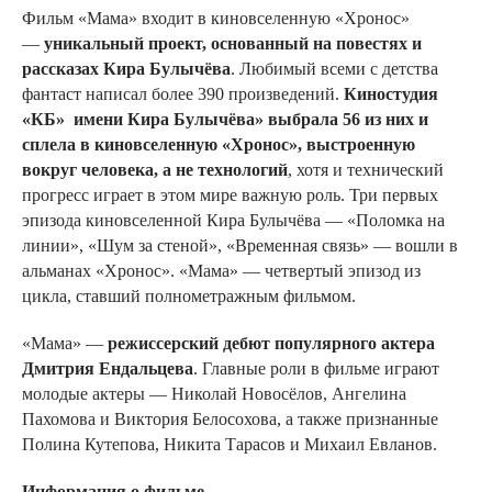
Фильм «Мама» входит в киновселенную «Хронос»
—
уникальный проект, основанный на повестях и
рассказах Кира Булычёва
. Любимый всеми с детства
фантаст написал более 390 произведений.
Киностудия
«КБ» имени Кира Булычёва» выбрала 56 из них и
сплела в киновселенную «Хронос», выстроенную
вокруг человека, а не технологий
, хотя и технический
прогресс играет в этом мире важную роль. Три первых
эпизода киновселенной Кира Булычёва — «Поломка на
линии», «Шум за стеной», «Временная связь» — вошли в
альманах «Хронос». «Мама» — четвертый эпизод из
цикла, ставший полнометражным фильмом.
«Мама» —
режиссерский дебют популярного актера
Дмитрия Ендальцева
. Главные роли в фильме играют
молодые актеры — Николай Новосёлов, Ангелина
Пахомова и Виктория Белосохова, а также признанные
Полина Кутепова, Никита Тарасов и Михаил Евланов.
Информация о фильме