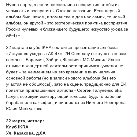
Нужна определенная дисциплина восприятия, чтобы их
услышать и воспринять. Отсюда название. Если первый
альбом был шоком, в том числе и для нас самих, то новый
альбом, он другой - это эзотерическая практика восприятия
России нулевых и ближайшего будущего: искусство ухода за
АК-47»
22 марта в клубе IKRA состоится презентация альбома
«Искусство ухода за АК-47». 2H Company выступят в новом
составе - Барамия, Зайцев, Феничев. МС Михаил Ильин
отныне в концертной деятельности принимать участия не
будет – за неимением на это времени в виду наличия
основной работы (но в записи нового альбома без его
участия не обошлось!), зато на сцене, традиционно для ЁИ,
появятся приглашенные артисты - Сергей Галуненко aka
Галун, все звуки имитирующий голосом, будь то рабочий
барабан или саксофон, и пианистка из Нижнего Новгорода
Юлия Мильчакова.
22 марта, четверг
Клуб IKRA
Ул. Казакова, д.8А