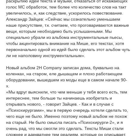
раскрытию идей текста и музыки, отказаться от искажающих
голос МС обработок, тем более что количество слов на такт
увеличилось, и, как следствие, ускорилось повествование.
Александр Зайцев: «Сейчас мы сознательно уменьшаем
наше присутствие, т.к. считаем, что проговариваются важные
вещи, которым необходимо быть услышанными. Мы
специально убрали из альбома инструментальные пьесы,
чтобы акцентировать внимание на Мише, его текстах, хотя
первоначально одной из идей было сделать этот альбом чуть
ли не наполовину инструментальным».
Новый альбом 2Н Company записан дома, буквально на
коленках, на старом, еле дышащем и плохо работающем
оборудовании, вышедшем из моды еще в самом начале 90-
х.
«Мы вдруг выяснили, что чем меньше у тебя всего есть, тем
интереснее, тем больше ты начинаешь изобретать и
открывать нового, - говорит Зайцев. - Как и в случае с
«Психохирургами», мы в первую очередь хотели сделать то,
чего еще не было. Именно поэтому новый альбом не похож
на старый. Не было смысла писать «Психохирурги-2», и я
очень рад, что мы смогли это сделать. Тексты Миши стали
сложнее и адекватнее тем реалиям, которые он описывает.