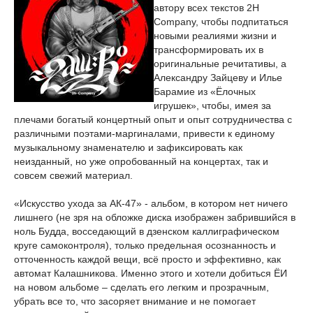
автору всех текстов 2H
Company, чтобы подпитаться
новыми реалиями жизни и
трансформировать их в
оригинальные речитативы, а
Александру Зайцеву и Илье
Барамие из «Ёлочных
игрушек», чтобы, имея за
плечами богатый концертный опыт и опыт сотрудничества с
различными поэтами-маргиналами, привести к единому
музыкальному знаменателю и зафиксировать как
неизданный, но уже опробованный на концертах, так и
совсем свежий материал.
«Искусство ухода за АК-47» - альбом, в котором нет ничего
лишнего (не зря на обложке диска изображен забрившийся в
ноль Будда, восседающий в дзенском каллиграфическом
круге самоконтроля), только предельная осознанность и
отточенность каждой вещи, всё просто и эффективно, как
автомат Калашникова. Именно этого и хотели добиться ЁИ
на новом альбоме – сделать его легким и прозрачным,
убрать все то, что засоряет внимание и не помогает