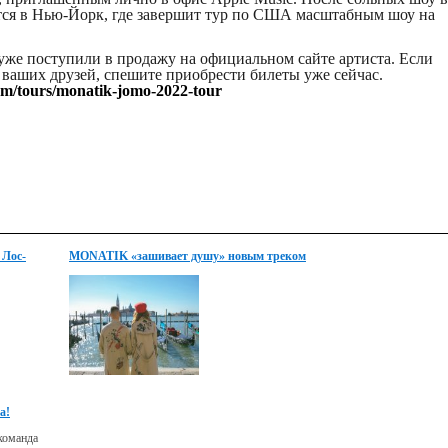
ся в Нью-Йорк, где завершит тур по США масштабным шоу на
е поступили в продажу на официальном сайте артиста. Если
з ваших друзей, спешите приобрести билеты уже сейчас.
om/tours/monatik-jomo-2022-tour
 Лос-
MONATIK «зашивает душу» новым треком
а!
 команда