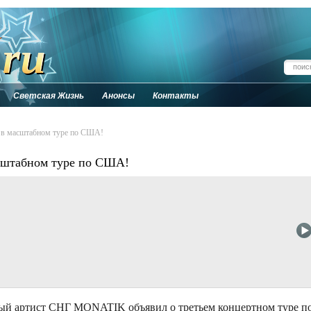
Светская Жизнь
Анонсы
Контакты
 в масштабном туре по США!
сштабном туре по США!
ый артист СНГ MONATIK объявил о третьем концертном туре п