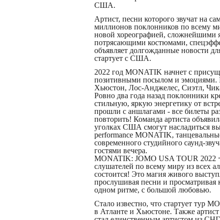
США.
Артист, песни которого звучат на с
миллионов поклонников по всему ми
новой хореографией, сложнейшими 
потрясающими костюмами, спецэфф
объявляет долгожданные новости для
стартует с США.
2022 год MONATIK начнет с присущи
позитивными посылом и эмоциями. 
Хьюстон, Лос-Анджелес, Сиэтл, Чик
Ровно два года назад поклонники кр
стильную, яркую энергетику от вст
прошли с аншлагами - все билеты раз
повторить! Команда артиста объявила
уголках США смогут насладиться вы
performance MONATIK, танцевальные
современного студийного саунд-звуч
гостями вечера.
MONATIK: JOMO USA TOUR 2022 一 
слушателей по всему миру из всех а
состоится! Это магия живого выступл
прослушивая песни и просматривая 
одном ритме, с большой любовью.
Стало известно, что стартует тур 
в Атланте и Хьюстоне. Также артист
стал единственным артистом из СНГ