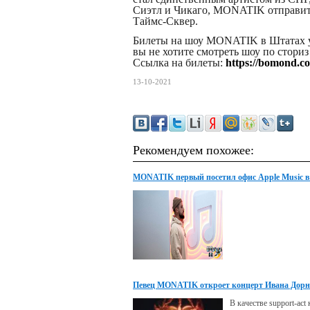
Сиэтл и Чикаго, MONATIK отправит
Таймс-Сквер.
Билеты на шоу MONATIK в Штатах уж
вы не хотите смотреть шоу по стори
Ссылка на билеты:
https://bomond.c
13-10-2021
Рекомендуем похожее:
MONATIK первый посетил офис Apple Music в
Анджелесе
Певец MONATIK откроет концерт Ивана Дорн
В качестве support-act