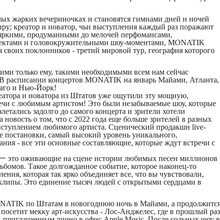
амых жарких вечериночках и становятся гимнами дней и ночей
ру; креатор и новатор, чьи выступления каждый раз поражают
яркими, продуманными до мелочей перфомансами,
ектами и головокружительными шоу-моментами, MONATIK
 своих поклонников - третий мировой тур, география которого
ми только ему, такими необходимыми всем нам сейчас
В расписании концертов MONATIK на январь Майами, Атланта,
аго и Нью-Йорк!
еатора и новатора из Штатов уже ощутили эту мощную,
речи с любимым артистом! Это были незабываемые шоу, которые
летались задолго до самого концерта и зрители хотели
 новость о том, что с 2022 года еще больше зрителей в разных
ступлением любимого артиста. Сценический продакшн live-
 постановки, самый высокий уровень уникального,
ания - все эти основные составляющие, которые ждут встречи с
это оживающие на сцене истории любимых песен миллионов
льбомов. Такое долгожданное событие, которое наконец-то
ения, которая так ярко объединяет все, что вы чувствовали,
клипы. Это единение тысяч людей с открытыми сердцами в
MONATIK по Штатам в новогоднюю ночь в Майами, а продолжитс
 посетит мекку арт-искусства - Лос-Анджелес, где в прошлый раз
, приглашенным лично в офис Apple Music. После сольных шоу в