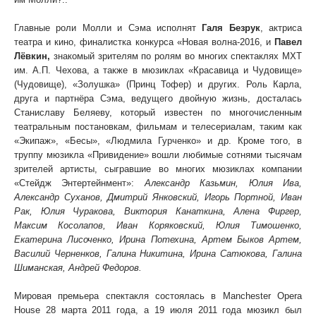
Главные роли Молли и Сэма исполнят
Галя Безрук
, актриса
театра и кино, финалистка конкурса «Новая волна-2016, и
Павел
Лёвкин,
знакомый зрителям по ролям во многих спектаклях МХТ
им. А.П. Чехова, а также в мюзиклах «Красавица и Чудовище»
(Чудовище), «Золушка» (Принц Тофер) и других. Роль Карла,
друга и партнёра Сэма, ведущего двойную жизнь, досталась
Станиславу Беляеву, который известен по многочисленным
театральным постановкам, фильмам и телесериалам, таким как
«Экипаж», «Бесы», «Людмила Гурченко» и др. Кроме того, в
труппу мюзикла «Привидение» вошли любимые сотнями тысячам
зрителей артисты, сыгравшие во многих мюзиклах компании
«Стейдж Энтертейнмент»:
Александр Казьмин, Юлия Ива,
Александр Суханов, Дмитрий Янковский, Игорь Портной, Иван
Рак, Юлия Чуракова, Виктория Канаткина, Алена Фиргер,
Максим Косолапов, Иван Коряковский, Юлия Тимошенко,
Екатерина Лисоченко, Ирина Потехина, Артем Быков Артем,
Василий Черненков, Галина Никитина, Ирина Сатюкова, Галина
Шиманская, Андрей Федоров.
Мировая премьера спектакля состоялась в Manchester Opera
House 28 марта 2011 года, а 19 июля 2011 года мюзикл был