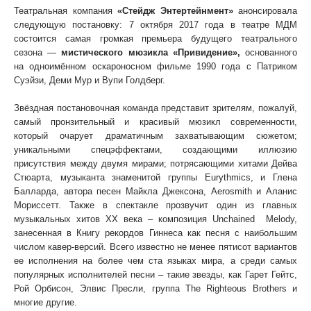
Театральная компания
«Стейдж Энтертейнмент»
анонсировала
следующую постановку: 7 октября 2017 года в театре МДМ
состоится самая громкая премьера будущего театрального
сезона —
мистического мюзикла «Привидение»,
основанного
на одноимённом оскароносном фильме 1990 года с Патриком
Суэйзи, Деми Мур и Вупи Голдберг.
Звёздная постановочная команда представит зрителям, пожалуй,
самый пронзительный и красивый мюзикл современности,
который очарует драматичным захватывающим сюжетом;
уникальными спецэффектами, создающими иллюзию
присутствия между двумя мирами; потрясающими хитами Дейва
Стюарта, музыканта знаменитой группы
Eurythmics
, и Глена
Балларда, автора песен Майкла Джексона,
Aerosmith
и Аланис
Мориссетт. Также в спектакле прозвучит один из главных
музыкальных хитов ХХ века – композиция Unchained Melody,
занесенная в Книгу рекордов Гиннеса как песня с наибольшим
числом кавер-версий. Всего известно не менее пятисот вариантов
ее исполнения на более чем ста языках мира, а среди самых
популярных исполнителей песни – такие звезды, как Гарет Гейтс,
Рой Орбисон, Элвис Пресли, группа The Righteous Brothers и
многие другие.