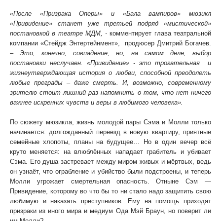
«После «Призрака Оперы» и «Бала вампиров» мюзикл
«Привидение» станет уже третьей подряд «мистической»
постановкой в театре МДМ, -
комментирует глава театральной
компании «Стейдж Энтертейнмент», продюсер Дмитрий Богачев.
– Это, конечно, совпадение, но, на самом деле, выбор
постановки неслучаен. «Привидение» - это трогательная и
жизнеутверждающая история о любви, способной преодолеть
любые преграды – даже смерть. И, возможно, современному
зрителю стоит лишний раз напомнить о том, что нет ничего
важнее искренних чувств и веры в любимого человека».
По сюжету мюзикла, жизнь молодой пары Сэма и Молли только
начинается: долгожданный переезд в новую квартиру, приятные
семейные хлопоты, планы на будущее… Но в один вечер всё
круто меняется: на влюблённых нападает грабитель и убивает
Сэма. Его душа застревает между миром живых и мёртвых, ведь
он узнаёт, что ограбление и убийство были подстроены, и теперь
Молли угрожает смертельная опасность. Отныне Сэм —
Привидение, которому во что бы то ни стало надо защитить свою
любимую и наказать преступников. Ему на помощь приходят
призраки из иного мира и медиум Ода Мэй Браун, но поверит ли
им Молли?..