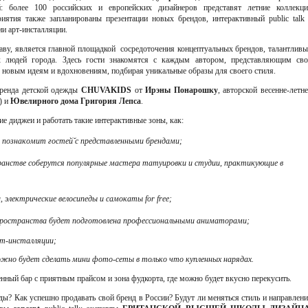
: более 100 российских и европейских дизайнеров представят летние коллекци
иятия также запланированы презентации новых брендов, интерактивный public talk
ии арт-инсталляции.
раву, является главной площадкой сосредоточения концептуальных брендов, талантлив
х людей города. Здесь гости знакомятся с каждым автором, представляющим сво
у новым идеям и вдохновениям, подбирая уникальные образы для своего стиля.
ренда детской одежды
C
HUVAKIDS
от
Ирэны Понарошку
, авторской весенне-летн
) и
Ювелирного дома Григория Лепса
.
е диджеи и работать такие интерактивные зоны, как:
познакомит гостей̆ с представленными брендами;
нстве соберутся популярные мастера татуировки и студии, практикующие в
, электрические велосипеды и самокаты
for
free
;
пространства будет подготовлена профессиональными аниматорами;
рт-инсталляции;
но будет сделать мини фото-сеты в только что купленных нарядах.
ный бар с приятным прайсом и зона фудкорта, где можно будет вкусно перекусить.
ы? Как успешно продавать свой бренд в России? Будут ли меняться стиль и направлен