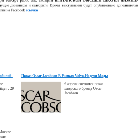
керы
concept
public talk: эксперты
БРИТАНСКОЙ ВЫСШЕЙ ШКОЛЫ ДИЗАЙН
щие дизайнеры и селебрити. Время выступления будет опубликовано дополнитель
уппе на Facebook
ссылка
юбилей!
Показ Oscar Jacobson В Рамках Volvo-Недели Моды
ве.
6 апреля состоится показ
йдет с 29
шведского бренда Oscar
Jacobson.
 Москве
нные