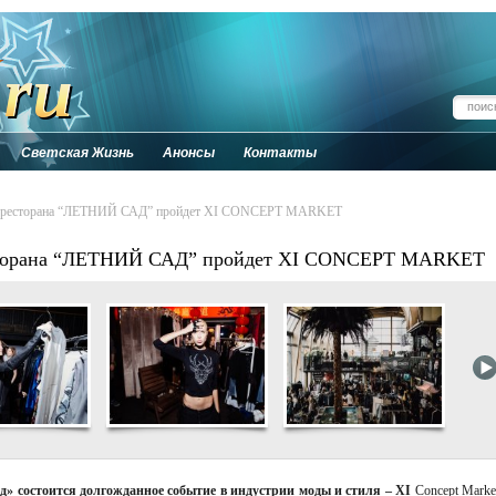
Светская Жизнь
Анонсы
Контакты
нде ресторана “ЛЕТНИЙ САД” пройдет XI CONCEPT MARKET
ресторана “ЛЕТНИЙ САД” пройдет XI CONCEPT MARKET
ад» состоится долгожданное событие в индустрии моды и стиля –
XI
Concept Marke