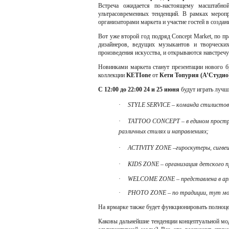
Встреча ожидается по-настоящему масштабной
ультрасовременных тенденций. В рамках меропр
организаторами маркета и участие гостей в создан
Вот уже второй год подряд Concept Market, по п
дизайнеров, ведущих музыкантов и творчески
произведения искусства, и открываются навстреч
Новинками маркета станут презентации нового б
коллекции
KETIone
от
Кети Топурия (А’Студио
С 12:00 до 22:00 24 и 25 июня
будут играть лучши
·
STYLE SERVICE – команда стилистов 
·
TATTOO CONCEPT – в едином простра
различных стилях и направлениях;
·
ACTIVITY ZONE –гироскутеры, сигвеи
·
KIDS ZONE – организация детского 
·
WELCOME
ZONE
– представлена в а
·
PHOTO ZONE – по традиции, тут мож
На ярмарке также будет функционировать полноцен
Каковы дальнейшие тенденции концептуальной мод