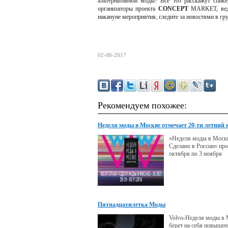
альтернативной моды? Все это расскажут спи
организаторы проекта
C
ONCEPT
MARKET, веду
накануне мероприятия, следите за новостями в гр
02-06-2017
Рекомендуем похожее:
Неделя моды в Москве отмечает 20-ти летний 
«Неделя моды в Моск
Сделано в России» про
октября по 3 ноября
Пятнадцатилетка Моды
Volvo-Неделя моды в
берет на себя повыше