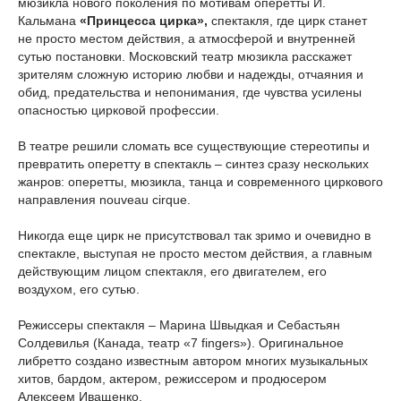
мюзикла нового поколения по мотивам оперетты И.
Кальмана
«Принцесса цирка»,
спектакля, где цирк станет
не просто местом действия, а атмосферой и внутренней
сутью постановки. Московский театр мюзикла расскажет
зрителям сложную историю любви и надежды, отчаяния и
обид, предательства и непонимания, где чувства усилены
опасностью цирковой профессии.
В театре решили сломать все существующие стереотипы и
превратить оперетту в спектакль – синтез сразу нескольких
жанров: оперетты, мюзикла, танца и современного циркового
направления nouveau cirque.
Никогда еще цирк не присутствовал так зримо и очевидно в
спектакле, выступая не просто местом действия, а главным
действующим лицом спектакля, его двигателем, его
воздухом, его сутью.
Режиссеры спектакля – Марина Швыдкая и Себастьян
Солдевилья (Канада, театр «7 fingers»). Оригинальное
либретто создано известным автором многих музыкальных
хитов, бардом, актером, режиссером и продюсером
Алексеем Иващенко.