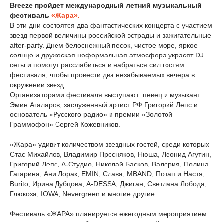
Breeze пройдет международный летний музыкальный
фестиваль
«Жара».
В эти дни состоятся два фантастических концерта с участием
звезд первой величины российской эстрады и зажигательные
after-party. Днем белоснежный песок, чистое море, яркое
солнце и дружеская неформальная атмосфера украсят DJ-
сеты и помогут расслабиться и набраться сил гостям
фестиваля, чтобы провести два незабываемых вечера в
окружении звезд.
Организаторами фестиваля выступают: певец и музыкант
Эмин Агаларов, заслуженный артист РФ Григорий Лепс и
основатель «Русского радио» и премии «Золотой
Граммофон» Сергей Кожевников.
«Жара» удивит количеством звездных гостей, среди которых
Стас Михайлов, Владимир Пресняков, Нюша, Леонид Агутин,
Григорий Лепс, А-Студио, Николай Басков, Валерия, Полина
Гагарина, Ани Лорак, EMIN, Слава, MBAND, Потап и Настя,
Burito, Ирина Дубцова, A-DESSA, Джиган, Светлана Лобода,
Глюкоза, IOWA, Nevergreen и многие другие.
Фестиваль «ЖАРА» планируется ежегодным мероприятием