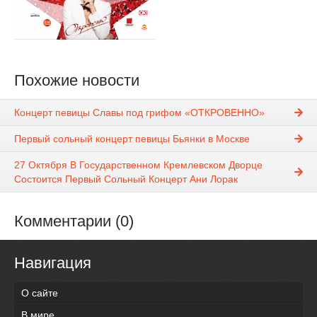
Похожие новости
Концерт певицы Славы под грифом «ОТКРОВЕННО»
Первый сольный концерт певицы Бьянки в Москве
27 Октября В Государственном Кремлевском Дворце
Состоится Первый Сольный Концерт Ани Лорак
Комментарии (0)
Навигация
О сайте
В мире