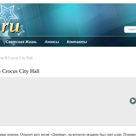
Светская Жизнь
Анонсы
Контакты
м В Crocus City Hall
Crocus City Hall
чные номера. Откроет шоу песня «Деревья», на которую недавно был снят клип. Помим