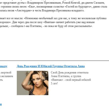
таж» представит дуэты с Владимиром Пресняковым, Ромой Кенгой, ди-джеем Смэшем,
 героями своих песен: «Ева», посвященная солистке «Гостей из будущего», давно стала
явилась песня «Амстердам» в честь Владимира Преснякова-младшего.
имает все ее мысли: «Немножко необычный зал для нас, к тому же московская публика
 хорошо». Дня через два после шоу «Винтаж» начнет работать уже над новым
альше, - сообщила г-жа Плетнева, - но пока не буду об этом рассказывать».
оказу
День Рождения И Юбилей Группы Отметила Анна
Плетнева Со Своей Группой "Винтаж"
а жертвой
Cвой День рождения отметила
и желанием
Анна Плетнева, а группа
ить
«Винтаж» - свой первый юбилей
5 лет!
ом