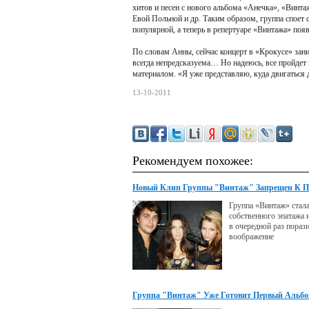
хитов и песен с нового альбома «Анечка», «Вин
Евой Польной и др. Таким образом, группа споет с
популярной, а теперь в репертуаре «Винтажа» по
По словам Анны, сейчас концерт в «Крокусе» зан
всегда непредсказуема… Но надеюсь, все пройдет
материалом. «Я уже представляю, куда двигаться д
13-10-2011
Рекомендуем похожее:
Новый Клип Группы "Винтаж" Запрещен К П
Группа «Винтаж» стал
собственного эпатажа 
в очередной раз пораз
воображение
Группа "Винтаж" Уже Готовит Первый Альб