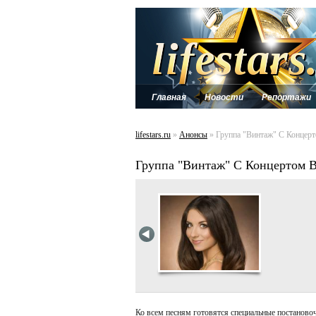
Главная
Новости
Репортажи
lifestars.ru
»
Анонсы
» Группа "Винтаж" С Концерто
Группа "Винтаж" С Концертом В 
Ко всем песням готовятся специальные постаново