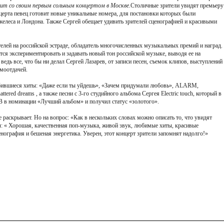
ит со своим первым сольным концертом в Москве.
Столичные зрители увидят премьеру
церта певец готовит новые уникальные номера, для постановки которых были
леса и Лондона. Также Сергей обещает удивить зрителей сценографией и красивыми
елей на российской эстраде, обладатель многочисленных музыкальных премий и наград.
тся экспериментировать и задавать новый тон российской музыке, выводя ее на
ведь все, что бы ни делал Сергей Лазарев, от записи песен, съемок клипов, выступлений
амоотдачей.
юбившиеся хиты: «Даже если ты уйдешь», «Зачем придумали любовь», ALARM,
attered dreams , а также песни с 3-го студийного альбома Сергея Electric touch, который в
В в номинации «Лучший альбом» и получил статус «золотого».
раскрывает. Но на вопрос: «Как в нескольких словах можно описать то, что увидят
л: « Хорошая, качественная поп-музыка, живой звук, любимые хиты, красивые
нография и бешеная энергетика. Уверен, этот концерт зрители запомнят надолго!»