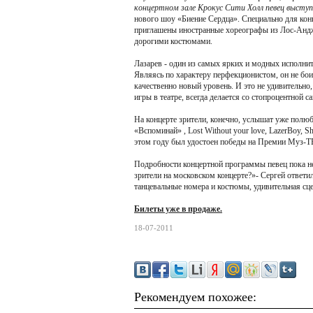
концертном зале Крокус Сити Холл певец выступ
нового шоу «Биение Сердца». Специально для кон
приглашены иностранные хореографы из Лос-Андже
дорогими костюмами.
Лазарев - один из самых ярких и модных исполнит
Являясь по характеру перфекционистом, он не бои
качественно новый уровень. И это не удивительно, 
игры в театре, всегда делается со стопроцентной с
На концерте зрители, конечно, услышат уже пол
«Вспоминай» , Lost Without your love, LazerBoy, Sh
этом году был удостоен победы на Премии Муз-Т
Подробности концертной программы певец пока не 
зрители на московском концерте?»- Сергей ответи
танцевальные номера и костюмы, удивительная сце
Билеты уже в продаже.
18-07-2011
Рекомендуем похожее: